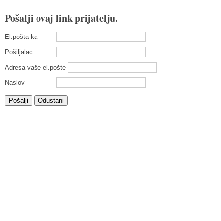
Pošalji ovaj link prijatelju.
El.pošta ka
Pošiljalac
Adresa vaše el.pošte
Naslov
Pošalji
Odustani