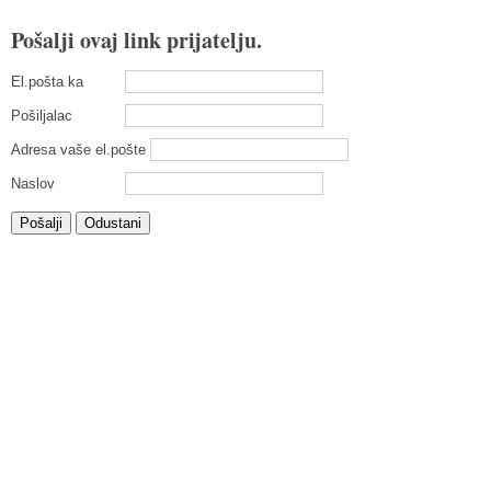
Pošalji ovaj link prijatelju.
El.pošta ka
Pošiljalac
Adresa vaše el.pošte
Naslov
Pošalji
Odustani