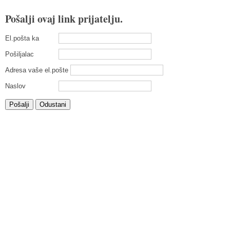
Pošalji ovaj link prijatelju.
El.pošta ka
Pošiljalac
Adresa vaše el.pošte
Naslov
Pošalji
Odustani