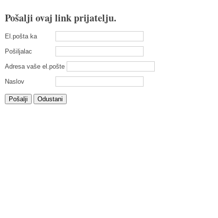
Pošalji ovaj link prijatelju.
El.pošta ka
Pošiljalac
Adresa vaše el.pošte
Naslov
Pošalji
Odustani