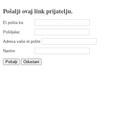
Pošalji ovaj link prijatelju.
El.pošta ka
Pošiljalac
Adresa vaše el.pošte
Naslov
Pošalji
Odustani