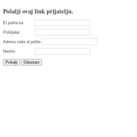
Pošalji ovaj link prijatelju.
El.pošta ka
Pošiljalac
Adresa vaše el.pošte
Naslov
Pošalji
Odustani