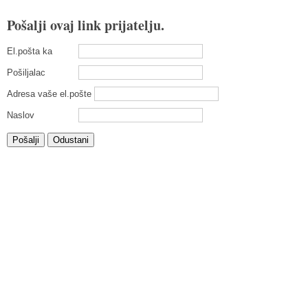
Pošalji ovaj link prijatelju.
El.pošta ka
Pošiljalac
Adresa vaše el.pošte
Naslov
Pošalji
Odustani