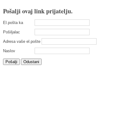
Pošalji ovaj link prijatelju.
El.pošta ka
Pošiljalac
Adresa vaše el.pošte
Naslov
Pošalji
Odustani