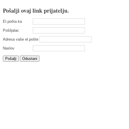
Pošalji ovaj link prijatelju.
El.pošta ka
Pošiljalac
Adresa vaše el.pošte
Naslov
Pošalji
Odustani