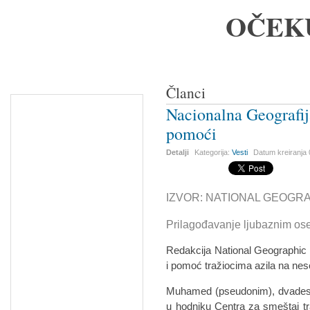
OČEK
Članci
Nacionalna Geografi
pomoći
Detalji
Kategorija:
Vesti
Datum kreiranja
IZVOR: NATIONAL GEOGRAPH
Prilagođavanje ljubaznim os
Redakcija National Geographic Sr
i pomoć tražiocima azila na nese
Muhamed (pseudonim), dvadesets
u hodniku Centra za smeštaj traž