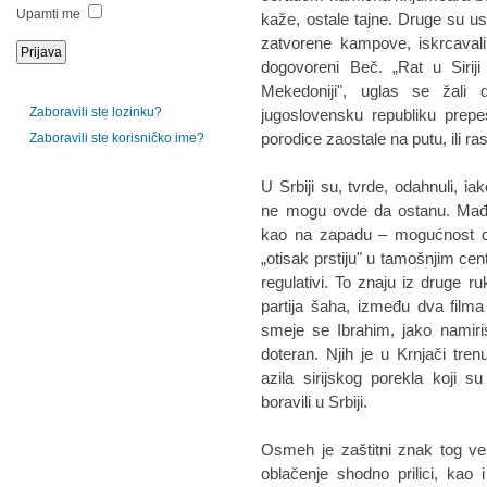
Upamti me
kaže, ostale tajne. Druge su uspu
zatvorene kampove, iskrcavali 
dogovoreni Beč. „Rat u Sirij
Mekedoniji", uglas se žali 
Zaboravili ste lozinku?
jugoslovensku republiku prepeš
porodice zaostale na putu, ili ra
Zaboravili ste korisničko ime?
U Srbiji su, tvrde, odahnuli, 
ne mogu ovde da ostanu. Mađa
kao na zapadu – mogućnost ob
„otisak prstiju" u tamošnjim cen
regulativi. To znaju iz druge
partija šaha, između dva filma 
smeje se Ibrahim, jako namiri
doteran. Njih je u Krnjači tre
azila sirijskog porekla koji 
boravili u Srbiji.
Osmeh je zaštitni znak tog ve
oblačenje shodno prilici, kao