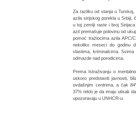
Za razliku od stanja u Turskoj, 
azila sirijskog porekla u Srbiji
u toj zemlji raste i broj Sirija
azil premašuje polovinu od ukupn
pomoć tražiocima azila APC/CZA
nekoliko meseci do godinu 
vlastima, kriminalcima. Svima 
odmazde nad porodicima.
Prema Istraživanju o mentalno
uskoro predstaviti javnosti, b
ovdašnjim centrima, a čak 8
37% reklo je da imaju utisak da 
upozoravaju u UNHCR-u.