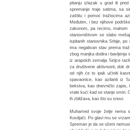
pitanju izlazak u grad ili pre
spremanje traje satima, sa s
zaštitu i pomoć tražiocima az
Međutim, i bez njihove podrške
zakonom, pa recimo, mahom im
stanovništvom se slabo mešaj
ispitanih stanovnika Srbije, 
ima negativan stav prema traži
zbog manjka dodira i bavljenja 
iz arapskih zemalja Sirijce razl
za društvene aktivnosti, dok d
od njih će to ipak učiniti kasn
spavaonice, kao azilanti iz S
bekstva, kao dnevnički zapis, 
vrate kući kad se stanje smiri. 
ih zbližava, kao što su snovi.
Muhamed svoje želje nema s ki
Koviljači. Po glavi mu se vrzam
Spreman je da se oženi nemus