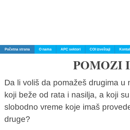
Početna strana
O nama
APC sektori
COI izveštaji
Konta
POMOZI 
Da li voliš da pomažeš drugima u n
koji beže od rata i nasilja, a koji 
slobodno vreme koje imaš provedeš
druge?