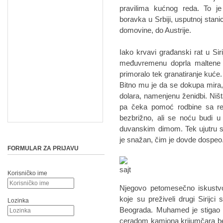
pravilima kućnog reda. To je
boravka u Srbiji, usputnoj stan
domovine, do Austrije.
Iako krvavi građanski rat u Sir
međuvremenu doprla maltene
primoralo tek granatiranje kuće. Č
Bitno mu je da se dokupa mira,
dolara, namenjenu ženidbi. Niš
pa čeka pomoć rodbine sa reg
bezbrižno, ali se noću budi u
duvanskim dimom. Tek ujutru st
je snažan, čim je dovde dospeo
FORMULAR ZA PRIJAVU
Korisničko ime
Njegovo petomesečno iskustvo
koje su preživeli drugi Sirijci
Lozinka
Beograda. Muhamed je stigao 
ceradom kamiona krijumčara be