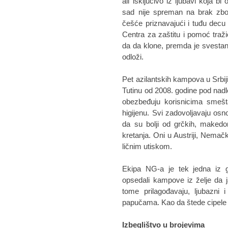
ali isključivo iz ljubavi koja b
sad nije spreman na brak zbog
češće priznavajući i tuđu decu
Centra za zaštitu i pomoć traž
da da klone, premda je svestan
odloži.
Pet azilantskih kampova u Srbiji,
Tutinu od 2008. godine pod nadl
obezbeđuju korisnicima smešta
higijenu. Svi zadovoljavaju os
da su bolji od grčkih, makedons
kretanja. Oni u Austriji, Nemač
ličnim utiskom.
Ekipa NG-a je tek jedna iz g
opsedali kampove iz želje da ja
tome prilagođavaju, ljubazni i
papučama. Kao da štede cipele 
Izbeglištvo u brojevima