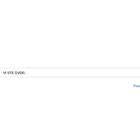
VI STE OVDE:
Powe