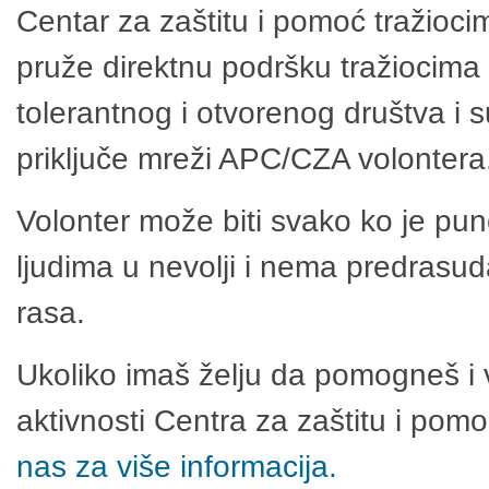
Centar za zaštitu i pomoć tražioci
pruže direktnu podršku tražiocima 
tolerantnog i otvorenog društva i 
priključe mreži APC/CZA volontera
Volonter može biti svako ko je pu
ljudima u nevolji i nema predrasuda
rasa.
Ukoliko imaš želju da pomogneš i 
aktivnosti Centra za zaštitu i po
nas za više informacija.