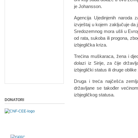
je Johansson.
Agencija Ujedinjenih naroda z
izvještaj u kojem zaključuje da 
Sredozemnog mora ušli u Evrop
od rata, sukoba ili progona, zb
izbjeglička kriza.
Trećina muškaraca, žena i djece 
dolazi iz Sirije, za čije drža
izbjeglički status ili druge oblike
Druga i treća najčešća zemlja 
državljane se također većinom
izbjegličkog statusa.
DONATORI