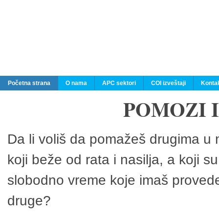
Početna strana
O nama
APC sektori
COI izveštaji
Konta
POMOZI 
Da li voliš da pomažeš drugima u n
koji beže od rata i nasilja, a koji 
slobodno vreme koje imaš provedeš
druge?