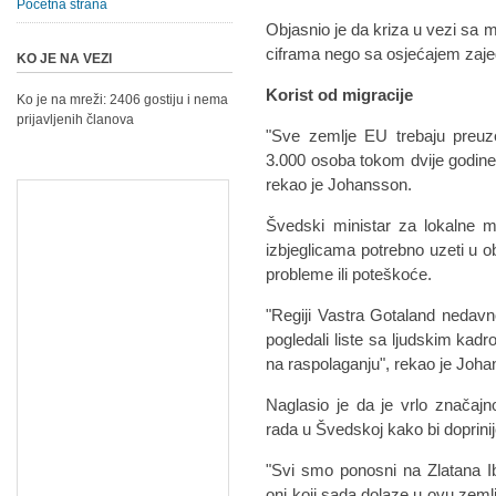
Početna strana
Objasnio je da kriza u vezi sa 
ciframa nego sa osjećajem zaje
KO JE NA VEZI
Korist od migracije
Ko je na mreži: 2406 gostiju i nema
prijavljenih članova
"Sve zemlje EU trebaju preuz
3.000 osoba tokom dvije godine
rekao je Johansson.
Švedski ministar za lokalne m
izbjeglicama potrebno uzeti u o
probleme ili poteškoće.
"Regiji Vastra Gotaland nedavn
pogledali liste sa ljudskim kadr
na raspolaganju", rekao je Joh
Naglasio je da je vrlo značajno
rada u Švedskoj kako bi doprini
"Svi smo ponosni na Zlatana I
oni koji sada dolaze u ovu zemlj