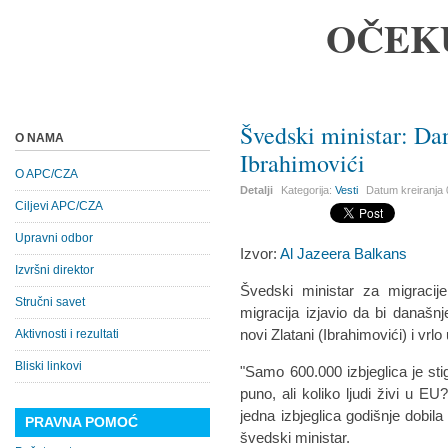
OČEK
Švedski ministar: Dan
O NAMA
Ibrahimovići
O APC/CZA
Detalji
Kategorija:
Vesti
Datum kreiranja
Ciljevi APC/CZA
Upravni odbor
Izvor:
Al Jazeera Balkans
Izvršni direktor
Švedski ministar za migracij
Stručni savet
migracija izjavio da bi današnj
novi Zlatani (Ibrahimovići) i vrlo
Aktivnosti i rezultati
Bliski linkovi
"Samo 600.000 izbjeglica je sti
puno, ali koliko ljudi živi u E
jedna izbjeglica godišnje dobila
PRAVNA POMOĆ
švedski ministar.