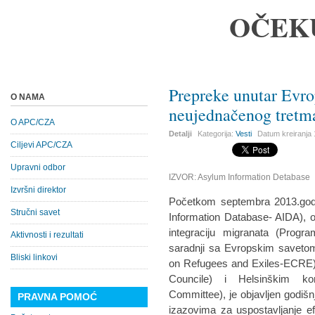
OČEK
Prepreke unutar Evro
O NAMA
neujednačenog tretm
O APC/CZA
Detalji
Kategorija:
Vesti
Datum kreiranja
Ciljevi APC/CZA
Upravni odbor
IZVOR: Asylum Information Detabase
Izvršni direktor
Početkom septembra 2013.godi
Stručni savet
Information Database- AIDA),
integraciju migranata (Prog
Aktivnosti i rezultati
saradnji sa Evropskim savetom
Bliski linkovi
on Refugees and Exiles-ECRE) 
Councile) i Helsinškim ko
Committee), je objavljen godišnj
PRAVNA POMOĆ
izazovima za uspostavljanje e