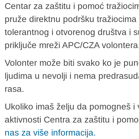
Centar za zaštitu i pomoć tražioci
pruže direktnu podršku tražiocima 
tolerantnog i otvorenog društva i 
priključe mreži APC/CZA volontera
Volonter može biti svako ko je pu
ljudima u nevolji i nema predrasuda
rasa.
Ukoliko imaš želju da pomogneš i 
aktivnosti Centra za zaštitu i po
nas za više informacija.