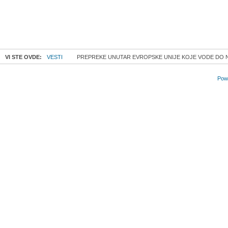
VI STE OVDE:
VESTI
PREPREKE UNUTAR EVROPSKE UNIJE KOJE VODE DO 
Powe