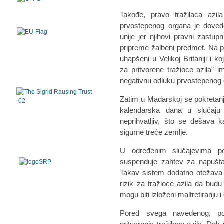
Takođe, pravo tražilaca azi
prvostepenog organa je dove
unije jer njihovi pravni zast
pripreme žalbeni predmet. Na pri
uhapšeni u Velikoj Britaniji i 
za pritvorene tražioce azila"
negativnu odluku prvostepenog 
Zatim u Mađarskoj se pokretanj
kalendarska dana u slučaju
neprihvatljiv, što se dešava ka
sigurne treće zemlje.
U određenim slučajevima po
suspenduje zahtev za napušta
Takav sistem dodatno otežava 
rizik za tražioce azila da bud
mogu biti izloženi maltretiranju 
Pored svega navedenog, pos