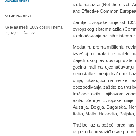
Početna strana
sistema azila (Not there yet:
and Effective Common Europe
KO JE NA VEZI
Zemlje Evropske unije od 1999
Ko je na mreži: 1689 gostiju i nema
evropskog sistema azila (Com
prijavljenih članova
ujednačavanja azilnih sistema z
Međutim, prema mišljenju nevlad
izveštaj u praksi je dalek pu
Zajedničkog evropskog sistem
godina radi na ujednačavanju n
nedostatke i neujednačenost az
unije, ukazujući na velike ra
obezbeđivanja zaštite za tražio
tražioce azila i njihovom zapošl
azila. Zemlje Evropske unij
Austrija, Belgija, Bugarska, 
Italija, Malta, Holandija, Poljska
Tražioci azila bežeći pred nasi
uspeju da prevaziđu sve prepr