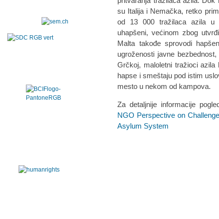
pritvaranja tražilaca azila. Do
su Italija i Nemačka, retko prim
od 13 000 tražilaca azila u V
uhapšeni, većinom zbog utvrđiv
Malta takođe sprovodi hapšenj
ugroženosti javne bezbednost, p
Grčkoj, maloletni tražioci azila
hapse i smeštaju pod istim uslo
mesto u nekom od kampova.
Za detaljnije informacije pogl
NGO Perspective on Challenge
Asylum System