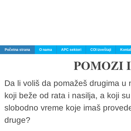
Početna strana
O nama
APC sektori
COI izveštaji
Konta
POMOZI 
Da li voliš da pomažeš drugima u n
koji beže od rata i nasilja, a koji 
slobodno vreme koje imaš provedeš
druge?