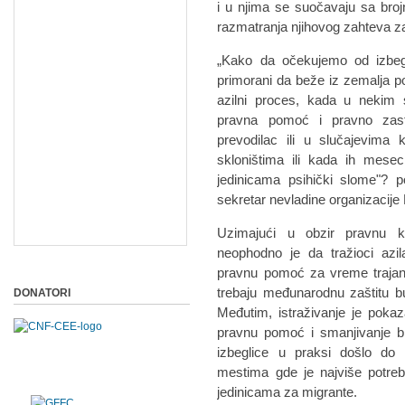
i u njima se suočavaju sa brojn
razmatranja njihovog zahteva za
„Kako da očekujemo od izbegl
primorani da beže iz zemalja 
azilni proces, kada u nekim 
pravna pomoć i pravno zast
prevodilac ili u slučajevima
skloništima ili kada ih mesec
jedinicama psihički slome"? po
sekretar nevladine organizacij
Uzimajući u obzir pravnu k
neophodno je da tražioci azil
pravnu pomoć za vreme trajanj
trebaju međunarodnu zaštitu b
DONATORI
Međutim, istraživanje je poka
pravnu pomoć i smanjivanje bro
izbeglice u praksi došlo do
mestima gde je najviše potreb
jedinicama za migrante.