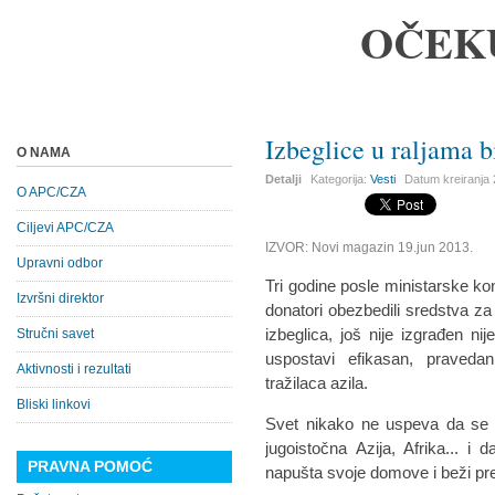
OČEK
Izbeglice u raljama b
O NAMA
Detalji
Kategorija:
Vesti
Datum kreiranja
O APC/CZA
Ciljevi APC/CZA
IZVOR: Novi magazin 19.jun 2013.
Upravni odbor
Tri godine posle ministarske ko
Izvršni direktor
donatori obezbedili sredstva z
izbeglica, još nije izgrađen 
Stručni savet
uspostavi efikasan, praveda
Aktivnosti i rezultati
tražilaca azila.
Bliski linkovi
Svet nikako ne uspeva da se os
jugoistočna Azija, Afrika... i d
PRAVNA POMOĆ
napušta svoje domove i beži pre