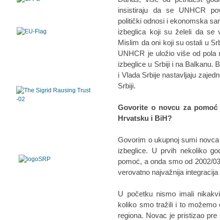
insistiraju da se UNHCR pov
politički odnosi i ekonomska sa
izbeglica koji su želeli da s
Mislim da oni koji su ostali u Sr
UNHCR je uložio više od pola m
izbeglice u Srbiji i na Balkanu
i Vlada Srbije nastavljaju zajed
Srbiji.
Govorite o novcu za pomoć i 
Hrvatsku i BiH?
Govorim o ukupnoj sumi novca 
izbeglice. U prvih nekoliko g
pomoć, a onda smo od 2002/03. p
verovatno najvažnija integracija i
U početku nismo imali nikakvi
koliko smo tražili i to možemo 
regiona. Novac je pristizao pre