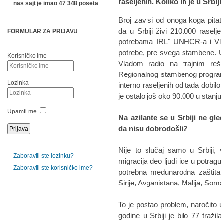
raseljenih. Koliko ih je u Srbij
nas sajt je imao 47 348 poseta
Broj zavisi od onoga koga pitat
da u Srbiji živi 210.000 raselj
FORMULAR ZA PRIJAVU
potrebama IRL" UNHCR-a i Vlad
potrebe, pre svega stambene. 
Korisničko ime
Vladom radio na trajnim reš
Regionalnog stambenog program
Lozinka
interno raseljenih od tada dobil
je ostalo još oko 90.000 u stanj
Upamti me
Na azilante se u Srbiji ne g
da nisu dobrodošli?
Nije to slučaj samo u Srbiji,
Zaboravili ste lozinku?
migracija deo ljudi ide u potrag
Zaboravili ste korisničko ime?
potrebna međunarodna zaštita.
Sirije, Avganistana, Malija, Somal
To je postao problem, naročito 
godine u Srbiji je bilo 77 traž