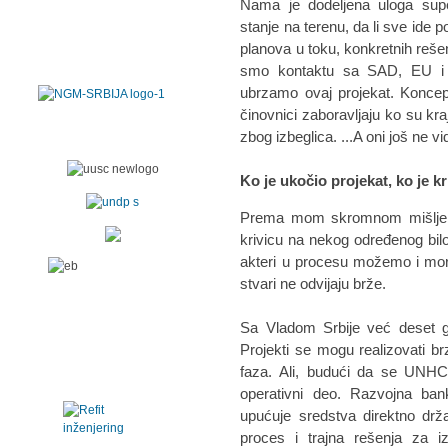
Nama je dodeljena uloga sup
stanje na terenu, da li sve ide 
planova u toku, konkretnih reš
smo kontaktu sa SAD, EU i 
ubrzamo ovaj projekat. Koncep
činovnici zaboravljaju ko su kra
zbog izbeglica. ...A oni još ne vi
Ko je ukočio projekat, ko je k
Prema mom skromnom mišljenju 
krivicu na nekog određenog bilo
akteri u procesu možemo i mor
stvari ne odvijaju brže.
Sa Vladom Srbije već deset go
Projekti se mogu realizovati br
faza. Ali, budući da se UNHC
operativni deo. Razvojna ba
upućuje sredstva direktno drž
proces i trajna rešenja za iz