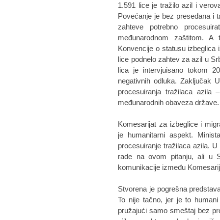
1.591 lice je tražilo azil i vero
Povećanje je bez presedana i ta
zahteve potrebno procesuir
međunarodnom zaštitom. A t
Konvencije o statusu izbeglica 
lice podnelo zahtev za azil u Srb
lica je intervjuisano tokom 2
negativnih odluka. Zaključak 
procesuiranja tražilaca azila
međunarodnih obaveza države.
Komesarijat za izbeglice i migr
je humanitarni aspekt. Minist
procesuiranje tražilaca azila. U
rade na ovom pitanju, ali u 
komunikacije između Komesarija
Stvorena je pogrešna predstava
To nije tačno, jer je to human
pružajući samo smeštaj bez proc