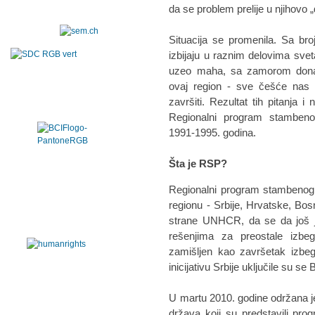
da se problem prelije u njihovo „
Situacija se promenila. Sa br
izbijaju u raznim delovima sve
uzeo maha, sa zamorom donat
ovaj region - sve češće nas p
završiti. Rezultat tih pitanja 
Regionalni program stambenog
1991-1995. godina.
Šta je RSP?
Regionalni program stambenog 
regionu - Srbije, Hrvatske, Bo
strane UNHCR, da se da još jed
rešenjima za preostale izbeg
zamišljen kao završetak izbeg
inicijativu Srbije uključile su se
U martu 2010. godine održana je
država koji su predstavili prog