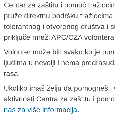
Centar za zaštitu i pomoć tražioci
pruže direktnu podršku tražiocima 
tolerantnog i otvorenog društva i 
priključe mreži APC/CZA volontera
Volonter može biti svako ko je pu
ljudima u nevolji i nema predrasuda
rasa.
Ukoliko imaš želju da pomogneš i 
aktivnosti Centra za zaštitu i po
nas za više informacija.