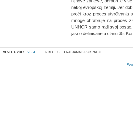
njihove zahteve, ohrabruje više
nekoj evropskoj zemlji. Jer dobi
proći kroz proces utvrđivanja st
mnoge ohrabruje na proces zlo
UNHCR samo radi svoj posao, a
jasno definisane u članu 35. Ko
VI STE OVDE:
VESTI
IZBEGLICE U RALJAMA BIROKRATIJE
Powe