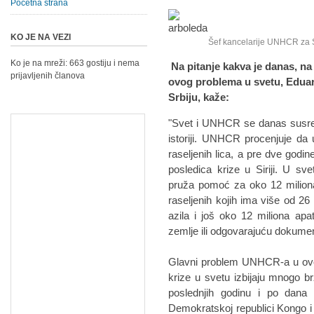
Početna strana
KO JE NA VEZI
Šef kancelarije UNHCR za Srbi
Ko je na mreži: 663 gostiju i nema
Na pitanje kakva je danas, na
prijavljenih članova
ovog problema u svetu, Edua
Srbiju, kaže:
"Svet i UNHCR se danas susreć
istoriji. UNHCR procenjuje da 
raseljenih lica, a pre dve godin
posledica krize u Siriji. U s
pruža pomoć za oko 12 miliona
raseljenih kojih ima više od 26 
azila i još oko 12 miliona apat
zemlje ili odgovarajuću dokument
Glavni problem UNHCR-a u ovo
krize u svetu izbijaju mnogo 
poslednjih godinu i po dana 
Demokratskoj republici Kongo i n