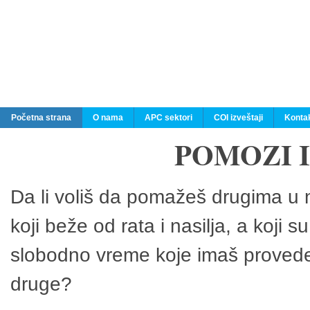
Početna strana
O nama
APC sektori
COI izveštaji
Konta
POMOZI 
Da li voliš da pomažeš drugima u n
koji beže od rata i nasilja, a koji 
slobodno vreme koje imaš provedeš
druge?