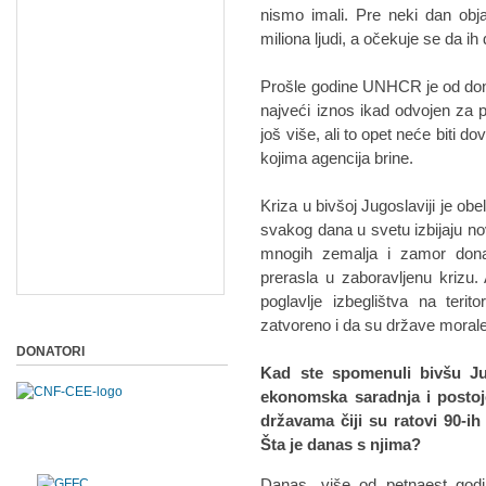
nismo imali. Pre neki dan obja
miliona ljudi, a očekuje se da ih 
Prošle godine UNHCR je od donat
najveći iznos ikad odvojen za
još više, ali to opet neće biti 
kojima agencija brine.
Kriza u bivšoj Jugoslaviji je o
svakog dana u svetu izbijaju no
mnogih zemalja i zamor donat
prerasla u zaboravljenu krizu
poglavlje izbeglištva na terit
zatvoreno i da su države moral
DONATORI
Kad ste spomenuli bivšu Jug
ekonomska saradnja i postoj
državama čiji su ratovi 90-ih
Šta je danas s njima?
Danas, više od petnaest godin