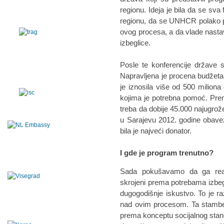
regionu. Ideja je bila da se sv
regionu, da se UNHCR polako p
ovog procesa, a da vlade nasta
izbeglice.
Posle te konferencije države 
Napravljena je procena budžeta 
je iznosila više od 500 miliona
kojima je potrebna pomoć. Pre
treba da dobije 45.000 najugrože
u Sarajevu 2012. godine obavez
bila je najveći donator.
I gde je program trenutno?
Sada pokušavamo da ga reali
skrojeni prema potrebama izbe
dugogodišnje iskustvo. To je 
nad ovim procesom. Ta stamben
prema konceptu socijalnog stan