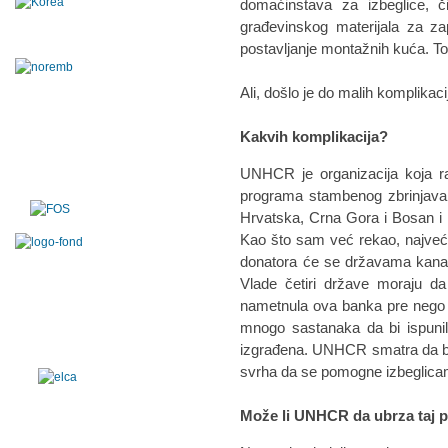
domaćinstava za izbeglice, 
građevinskog materijala za za
postavljanje montažnih kuća. To j
Ali, došlo je do malih komplikaci
Kakvih komplikacija?
UNHCR je organizacija koja ra
programa stambenog zbrinjavanj
Hrvatska, Crna Gora i Bosan i
Kao što sam već rekao, najveći
donatora će se državama kanal
Vlade četiri države moraju da
nametnula ova banka pre nego 
mnogo sastanaka da bi ispunil
izgrađena. UNHCR smatra da bi pr
svrha da se pomogne izbeglica
Može li UNHCR da ubrza taj 