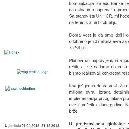
komunikacija između Banke i vl
da ostvarimo napredak u proces
Sa stanovišta UNHCR, mi hoćem
na terenu, a ne birokratiju.
Dobra vest je da smo došli do
odobreno je 10 miliona evra za s
za Srbiju.
Planovi su napravljeni, ima još
rešiti, ali se nadamo da će u
bismo realizovali konkretna reš
Ima još jedna dobra vest. Za dr
miliona evra. Izrada detal
implementacija prvog talasa pro
ove ili početka iduće godine. N
brže.
U predstavljanju globalne s
U periodu 01.04.2013- 31.12.2013.