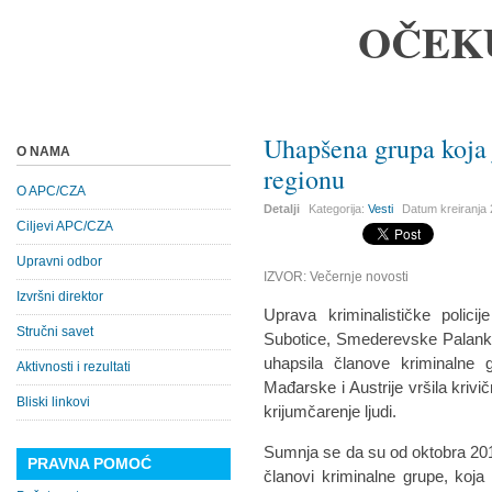
OČEK
Uhapšena grupa koja j
O NAMA
regionu
O APC/CZA
Detalji
Kategorija:
Vesti
Datum kreiranja
Ciljevi APC/CZA
Upravni odbor
IZVOR: Večernje novosti
Izvršni direktor
Uprava kriminalističke polic
Stručni savet
Subotice, Smederevske Palanke
uhapsila članove kriminalne 
Aktivnosti i rezultati
Mađarske i Austrije vršila krivi
Bliski linkovi
krijumčarenje ljudi.
Sumnja se da su od oktobra 201
PRAVNA POMOĆ
članovi kriminalne grupe, koja