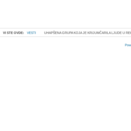
VI STE OVDE:
VESTI
UHAPŠENA GRUPA KOJA JE KRIJUMČARILA LJUDE U R
Powe