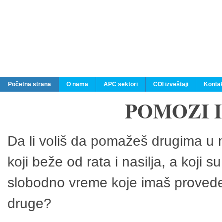
Početna strana
O nama
APC sektori
COI izveštaji
Konta
POMOZI 
Da li voliš da pomažeš drugima u n
koji beže od rata i nasilja, a koji 
slobodno vreme koje imaš provedeš
druge?