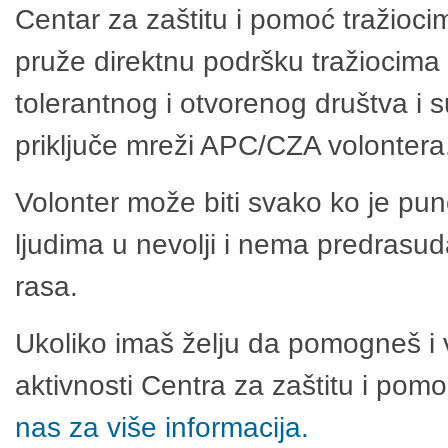
Centar za zaštitu i pomoć tražioci
pruže direktnu podršku tražiocima 
tolerantnog i otvorenog društva i 
priključe mreži APC/CZA volontera
Volonter može biti svako ko je pu
ljudima u nevolji i nema predrasuda
rasa.
Ukoliko imaš želju da pomogneš i 
aktivnosti Centra za zaštitu i po
nas za više informacija.