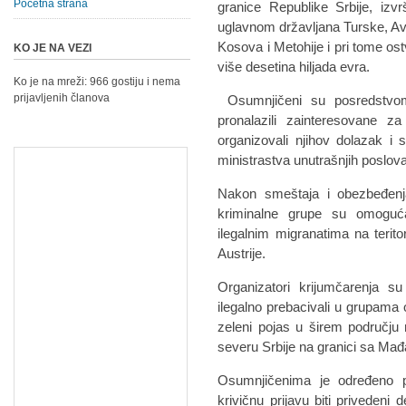
Početna strana
granice Republike Srbije, izvrš
uglavnom državljana Turske, Avg
Kosova i Metohije i pri tome ost
KO JE NA VEZI
više desetina hiljada evra.
Ko je na mreži: 966 gostiju i nema
prijavljenih članova
Osumnjičeni su posredstvo
pronalazili zainteresovane 
organizovali njihov dolazak i
ministrastva unutrašnjih poslova
Nakon smeštaja i obezbeđenja
kriminalne grupe su omoguća
ilegalnim migranatima na terito
Austrije.
Organizatori krijumčarenja s
ilegalno prebacivali u grupama 
zeleni pojas u širem području
severu Srbije na granici sa Ma
Osumnjičenima je određeno p
krivičnu prijavu biti priveden