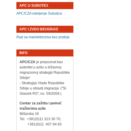
APC U SUBOTICI
APC/CZA odeljenje Subotica
APC I ZVDO BEOGRAD
Rad sa maloletnicima bez pratnje
INFO
APC/CZA
je prepoznat kao
autoritet u azilu u državnoj
migracionoj strategiji Republike
Srbije!
- Strategija Vlade Republike
Srbije u oblasti migracija ("Sl.
Glasnik RS", no. 59/2009.)
Centar za zaštitu i pomoć
tražiocima azila
Mišarska 16
Tel: +381(0)11 323 30 70;
+381(0)11 407 94 65