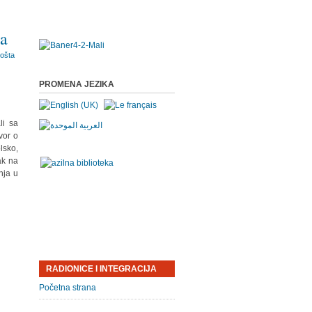
sa
PROMENA JEZIKA
li sa
vor o
lsko,
ak na
nja u
RADIONICE I INTEGRACIJA
Početna strana