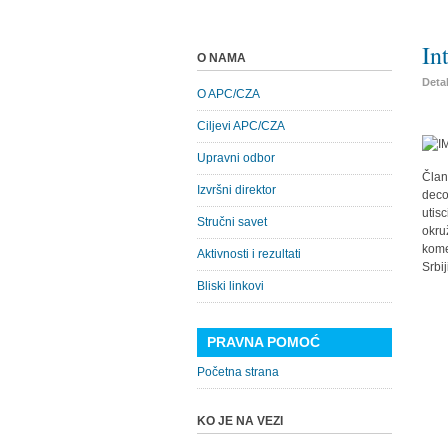
In
O NAMA
Detal
O APC/CZA
Ciljevi APC/CZA
Upravni odbor
Član
Izvršni direktor
deco
utis
Stručni savet
okru
kome
Aktivnosti i rezultati
Srbi
Bliski linkovi
PRAVNA POMOĆ
Početna strana
KO JE NA VEZI