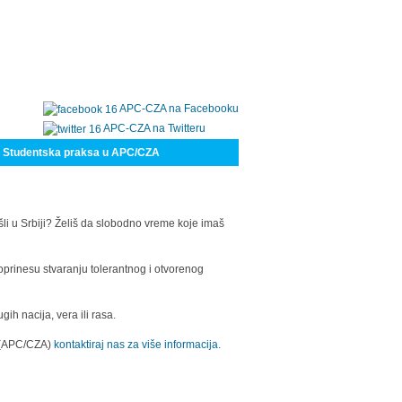
APC-CZA na Facebooku
APC-CZA na Twitteru
Studentska praksa u APC/CZA
šli u Srbiji? Želiš da slobodno vreme koje imaš
oprinesu stvaranju tolerantnog i otvorenog
h nacija, vera ili rasa.
a (APC/CZA)
kontaktiraj nas za više informacija.