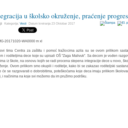
tegracija u školsko okruženje, praćenje progre
ji
Kategorija:
Vesti
Datum kreiranja
23 Oktobar 2017
ovi tima Centra za zaštitu i pomoć tražiocima azila su se ovom prilikom sasta
m i roditeljima dece koje su upisali OŠ "Zaga Malivuk". Sa decom je vođen razgo
cima iz škole, na osnovu kojih se radi procena stepena integracije dece u novo, ško
ženje. Ovom prilikom smo okupili i roditelje, kako bi se zakazao roditeljski sastan
 će se razgovarati o dobrobitima, poteškoćama koje deca imaju prilikom školova
ji, i načinima na koje svi možemo da im pružimo podršku.