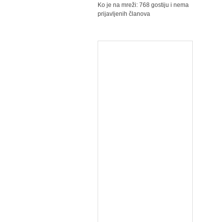
Ko je na mreži: 768 gostiju i nema
prijavljenih članova