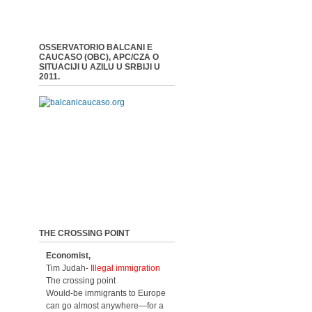
OSSERVATORIO BALCANI E
CAUCASO (OBC), APC/CZA O
SITUACIJI U AZILU U SRBIJI U
2011.
THE CROSSING POINT
Economist,
Tim Judah-
Illegal immigration
The crossing point
Would-be immigrants to Europe
can go almost anywhere—for a