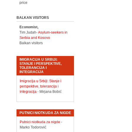
price
BALKAN VISITORS
Economist,
Tim Judah-
Asylum-seekers in
Serbia and Kosovo
Balkan visitors
IMIGRACIJA U SRBIJI:
STANJE I PERSPEKTIVE,
TOLERANCIJA I
INTEGRACIJA
Imigracija u Srbiji: Stanje i
perspektive, tolerancija i
integracija
- Mirjana Bobić
PUTNICI NIOTKUDA ZA NIGDE
Putnici niotkuda za nigde
-
Marko Todorović