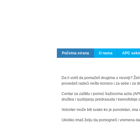
Početna strana
O nama
APC sekto
Da li voliš da pomažeš drugima u nevolji? Želiš
provedeš radeći nešto korisno i za sebe i za 
Centar za zaštitu i pomoć tražiocima azila (AP
društva i suzbijanju predrasuda i ksenofobije 
Volonter može biti svako ko je punoletan, ima 
Ukoliko imaš želju da pomogneš i vremena da s