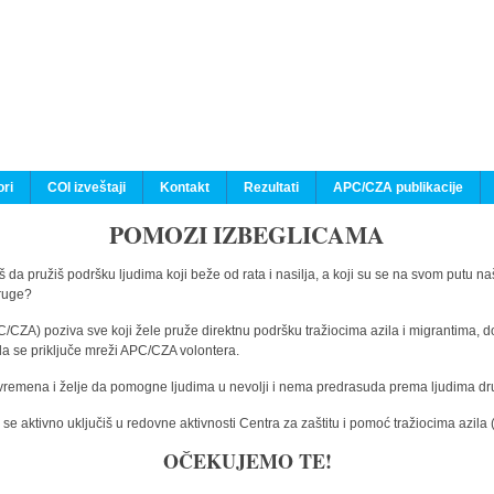
ri
COI izveštaji
Kontakt
Rezultati
APC/CZA publikacije
POMOZI IZBEGLICAMA
 da pružiš podršku ljudima koji beže od rata i nasilja, a koji su se na svom putu na
druge?
C/CZA) poziva sve koji žele pruže direktnu podršku tražiocima azila i migrantima, d
da se priključe mreži APC/CZA volontera.
vremena i želje da pomogne ljudima u nevolji i nema predrasuda prema ljudima drugi
e aktivno uključiš u redovne aktivnosti Centra za zaštitu i pomoć tražiocima azil
OČEKUJEMO TE!