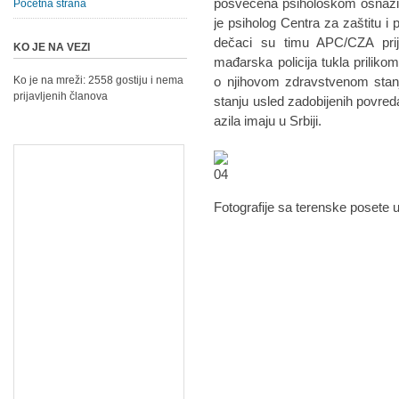
posvećena psihološkom osnaži
Početna strana
je psiholog Centra za zaštitu i
dečaci su timu APC/CZA prija
KO JE NA VEZI
mađarska policija tukla prilik
Ko je na mreži: 2558 gostiju i nema
o njihovom zdravstvenom stanj
prijavljenih članova
stanju usled zadobijenih povred
azila imaju u Srbiji.
Fotografije sa terenske posete 