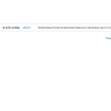
VI STE OVDE:
VESTI
TERENSKA POSETA MIGRANTIMA KOJI BORAVE NA OTV
Powe