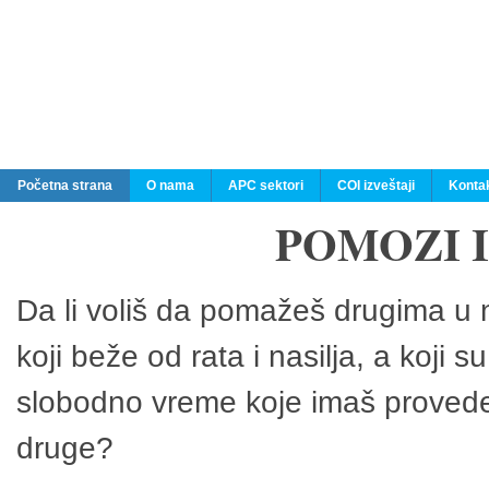
Početna strana
O nama
APC sektori
COI izveštaji
Konta
POMOZI 
Da li voliš da pomažeš drugima u n
koji beže od rata i nasilja, a koji 
slobodno vreme koje imaš provedeš
druge?