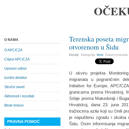
OČEK
Terenska poseta migr
O NAMA
otvorenom u Šidu
O APC/CZA
Detalji
Kategorija:
Vesti
Datum kreiranja
Ciljevi APC/CZA
Upravni odbor
U okviru projekta Monitoring
Izvršni direktor
migranata u pograničnim del
Initiative for Europe, APC/CZ
Stručni savet
granicama prema Hrvatskoj, Ma
Aktivnosti i rezultati
Srbije prema Makedoniji i Bug
Hrvatskoj, dana 23. juna 201
Bliski linkovi
tražiocima azila koji su činili pr
je napuštenu zgradu i okolna
PRAVNA POMOĆ
Šidu. Osim informisanja migra