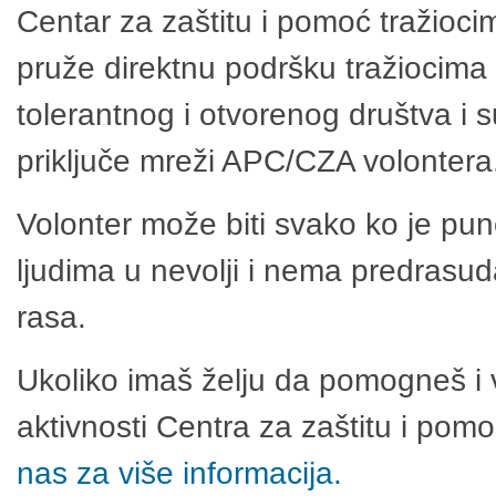
Centar za zaštitu i pomoć tražioci
pruže direktnu podršku tražiocima 
tolerantnog i otvorenog društva i 
priključe mreži APC/CZA volontera
Volonter može biti svako ko je pu
ljudima u nevolji i nema predrasuda
rasa.
Ukoliko imaš želju da pomogneš i 
aktivnosti Centra za zaštitu i po
nas za više informacija.