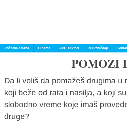
Početna strana
O nama
APC sektori
COI izveštaji
Konta
POMOZI 
Da li voliš da pomažeš drugima u n
koji beže od rata i nasilja, a koji 
slobodno vreme koje imaš provedeš
druge?