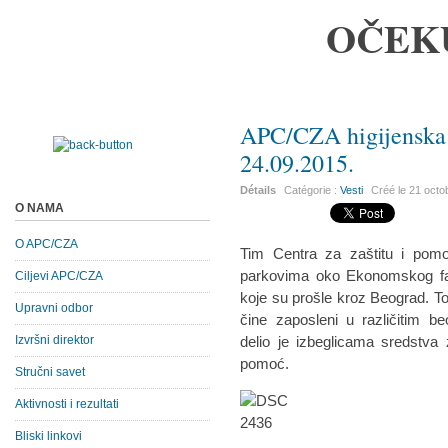
OČEK
APC/CZA higijenska
24.09.2015.
Détails
Catégorie :
Vesti
Créé le
21 octo
O NAMA
O APC/CZA
Tim Centra za zaštitu i pomo
parkovima oko Ekonomskog fak
Ciljevi APC/CZA
koje su prošle kroz Beograd. T
Upravni odbor
čine zaposleni u različitim b
Izvršni direktor
delio je izbeglicama sredstva 
pomoć.
Stručni savet
Aktivnosti i rezultati
Bliski linkovi