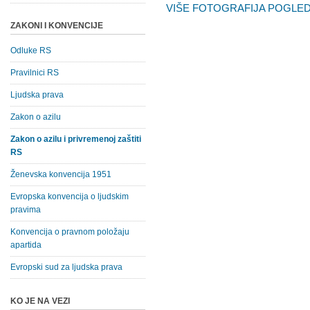
VIŠE FOTOGRAFIJA POGLEDA
ZAKONI I KONVENCIJE
Odluke RS
Pravilnici RS
Ljudska prava
Zakon o azilu
Zakon o azilu i privremenoj zaštiti
RS
Ženevska konvencija 1951
Evropska konvencija o ljudskim
pravima
Konvencija o pravnom položaju
apartida
Evropski sud za ljudska prava
KO JE NA VEZI