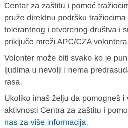
Centar za zaštitu i pomoć tražioci
pruže direktnu podršku tražiocima 
tolerantnog i otvorenog društva i 
priključe mreži APC/CZA volontera
Volonter može biti svako ko je pu
ljudima u nevolji i nema predrasuda
rasa.
Ukoliko imaš želju da pomogneš i 
aktivnosti Centra za zaštitu i po
nas za više informacija.