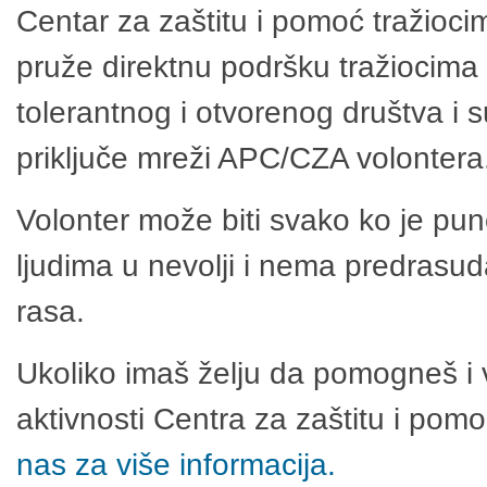
Centar za zaštitu i pomoć tražioci
pruže direktnu podršku tražiocima 
tolerantnog i otvorenog društva i 
priključe mreži APC/CZA volontera
Volonter može biti svako ko je pu
ljudima u nevolji i nema predrasuda
rasa.
Ukoliko imaš želju da pomogneš i 
aktivnosti Centra za zaštitu i po
nas za više informacija.