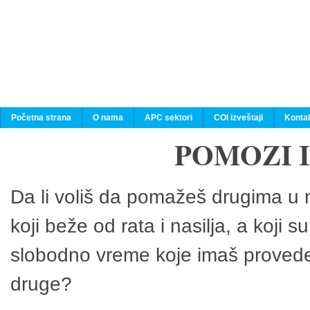
Početna strana
O nama
APC sektori
COI izveštaji
Konta
POMOZI 
Da li voliš da pomažeš drugima u n
koji beže od rata i nasilja, a koji 
slobodno vreme koje imaš provedeš
druge?