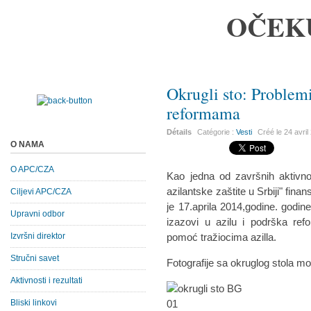
OČEK
Okrugli sto: Problemi
reformama
Détails
Catégorie :
Vesti
Créé le
24 avril
O NAMA
O APC/CZA
Kao jedna od završnih aktivno
azilantske zaštite u Srbiji" fin
Ciljevi APC/CZA
je 17.aprila 2014,godine. godin
Upravni odbor
izazovi u azilu i podrška ref
Izvršni direktor
pomoć tražiocima azilla.
Stručni savet
Fotografije sa okruglog stola m
Aktivnosti i rezultati
Bliski linkovi