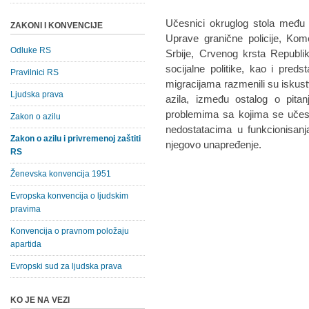
Učesnici okruglog stola među 
ZAKONI I KONVENCIJE
Uprave granične policije, Kome
Odluke RS
Srbije, Crvenog krsta Republik
socijalne politike, kao i preds
Pravilnici RS
migracijama razmenili su iskustv
Ljudska prava
azila, između ostalog o pitan
problemima sa kojima se učesn
Zakon o azilu
nedostatacima u funkcionisan
Zakon o azilu i privremenoj zaštiti
njegovo unapređenje.
RS
Ženevska konvencija 1951
Evropska konvencija o ljudskim
pravima
Konvencija o pravnom položaju
apartida
Evropski sud za ljudska prava
KO JE NA VEZI