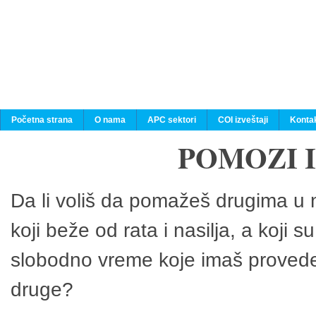
Početna strana
O nama
APC sektori
COI izveštaji
Konta
POMOZI 
Da li voliš da pomažeš drugima u n
koji beže od rata i nasilja, a koji 
slobodno vreme koje imaš provedeš
druge?