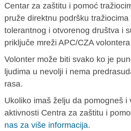
Centar za zaštitu i pomoć tražioci
pruže direktnu podršku tražiocima 
tolerantnog i otvorenog društva i 
priključe mreži APC/CZA volontera
Volonter može biti svako ko je pu
ljudima u nevolji i nema predrasuda
rasa.
Ukoliko imaš želju da pomogneš i 
aktivnosti Centra za zaštitu i po
nas za više informacija.