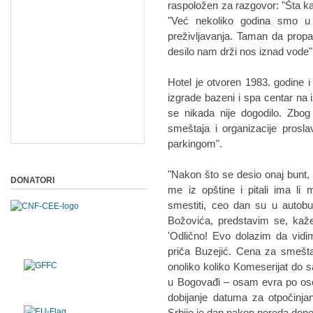
raspoložen za razgovor: "Šta ka
"Već nekoliko godina smo u r
preživljavanja. Taman da prop
desilo nam drži nos iznad vode"
Hotel je otvoren 1983. godine 
izgrade bazeni i spa centar na 
se nikada nije dogodilo. Zbog
smeštaja i organizacije prosl
parkingom".
"Nakon što se desio onaj bunt, d
DONATORI
me iz opštine i pitali ima li
smestiti, ceo dan su u autobu
Božovića, predstavim se, kaž
'Odlično! Evo dolazim da vidi
priča Buzejić. Cena za smeštaj
onoliko koliko Komeserijat do 
u Bogovađi – osam evra po osob
dobijanje datuma za otpočinj
Srbije je dan nakon nereda done