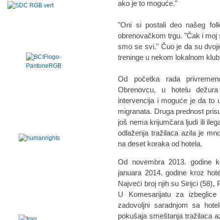
ako je to moguće."
"Oni si postali deo našeg fol
obrenovačkom trgu. "Čak i moj sin
smo se svi." Čuo je da su dvoji
treninge u nekom lokalnom klub
Od početka rada privremeno
Obrenovcu, u hotelu dežura 
intervencija i moguće je da to 
migranata. Druga prednost prisus
još nema krijumčara ljudi ili ileg
odlaženja tražilaca azila je m
na deset koraka od hotela.
Od novembra 2013. godine kad
januara 2014. godine kroz hote
Najveći broj njih su Sirijci (58), 
U Komesarijatu za izbeglice
zadovoljni saradnjom sa hote
pokušaja smeštanja tražilaca a