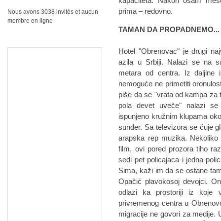
kapaciteta. Nakon osam mesec
prima – redovno.
Nous avons 3038 invités et aucun
membre en ligne
TAMAN DA PROPADNEMO...
Hotel "Obrenovac" je drugi naj
azila u Srbiji. Nalazi se na
metara od centra. Iz daljine 
nemoguće ne primetiti oronulos
piše da se "vrata od kampa za 
pola devet uveče" nalazi se
ispunjeno kružnim klupama oko k
sunđer. Sa televizora se čuje 
arapska rep muzika. Nekoliko 
film, ovi pored prozora tiho ra
sedi pet policajaca i jedna pol
Sima, kaži im da se ostane tam
Opačić plavokosoj devojci. O
odlazi ka prostoriji iz koje 
privremenog centra u Obrenovcu
migracije ne govori za medije.