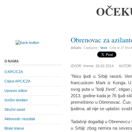
OČEK
Obrenovac za azilant
Détails
Catégorie :
Vesti
Créé le
27 févr
O NAMA
IZVOR: Vreme 26.02.2014. AUTOR: 
O APC/CZA
"Nisu ljudi u Srbiji rasisti. 
Ciljevi APC/CZA
francuskom Mark iz Konga. U 
svog puta u "bolji život", stiga
Upravni odbor
2013. godine kada je 76 ljudi s
Izvršni direktor
premešteno u Obrenovac. Čuo je
ljudima, ali nije se uplašio: svaš
Stručni savet
Aktivnosti i rezultati
Tadašnji događaji u Obrenovcu 
u Srbiji: zbog nemira na severu
Bliski linkovi