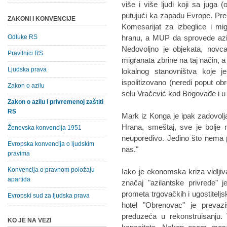
više i više ljudi koji sa juga 
putujući ka zapadu Evrope. Pr
ZAKONI I KONVENCIJE
Komesarijat za izbeglice i mi
Odluke RS
hranu, a MUP da sprovede aziln
Nedovoljno je objekata, novca
Pravilnici RS
migranata zbrine na taj način, 
Ljudska prava
lokalnog stanovništva koje j
ispolitizovano (neredi poput obr
Zakon o azilu
selu Vračević kod Bogovađe i 
Zakon o azilu i privremenoj zaštiti
RS
Mark iz Konga je ipak zadovolja
Hrana, smeštaj, sve je bolje
Ženevska konvencija 1951
neuporedivo. Jedino što nema p
Evropska konvencija o ljudskim
nas."
pravima
Konvencija o pravnom položaju
Iako je ekonomska kriza vidlj
apartida
značaj "azilantske privrede" j
prometa trgovačkih i ugostiteljsk
Evropski sud za ljudska prava
hotel "Obrenovac" je prevaz
preduzeća u rekonstruisanju.
KO JE NA VEZI