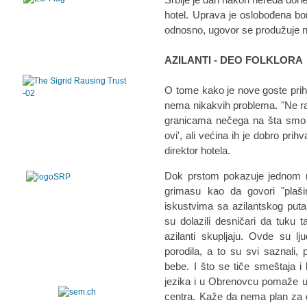
hotel. Uprava je oslobođena bora
odnosno, ugovor se produžuje n
AZILANTI - DEO FOLKLORA
O tome kako je nove goste prih
nema nikakvih problema. "Ne raz
granicama nečega na šta smo mi
ovi', ali većina ih je dobro prihv
direktor hotela.
Dok prstom pokazuje jednom 
grimasu kao da govori "plaši
iskustvima sa azilantskog put
su dolazili desničari da tuku
azilanti skupljaju. Ovde su l
porodila, a to su svi saznali,
bebe. I što se tiče smeštaja i 
jezika i u Obrenovcu pomaže u
centra. Kaže da nema plan za d