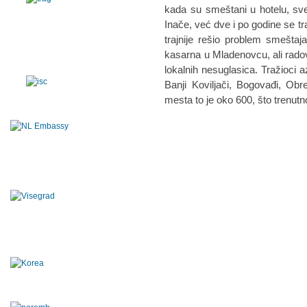
kada su smeštani u hotelu, sve
Inače, već dve i po godine se tr
trajnije rešio problem smeštaj
kasarna u Mladenovcu, ali radovi
lokalnih nesuglasica. Tražioci a
Banji Koviljači, Bogovađi, Obr
mesta to je oko 600, što trenut