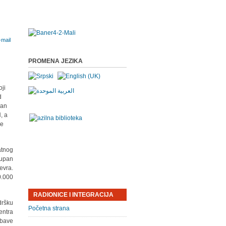
PROMENA JEZIKA
oji
d
dan
, a
je
atnog
kupan
evra.
0.000
RADIONICE I INTEGRACIJA
dršku
Početna strana
entra
 bave