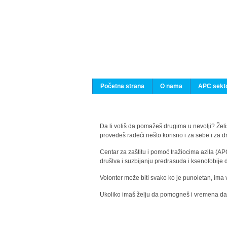
Početna strana
O nama
APC sekto
Da li voliš da pomažeš drugima u nevolji? Želiš
provedeš radeći nešto korisno i za sebe i za 
Centar za zaštitu i pomoć tražiocima azila (AP
društva i suzbijanju predrasuda i ksenofobije 
Volonter može biti svako ko je punoletan, ima 
Ukoliko imaš želju da pomogneš i vremena da s