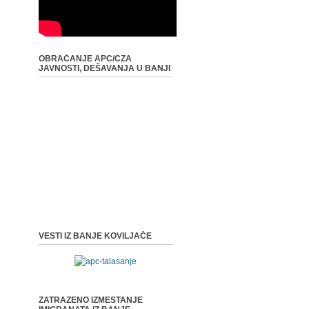
OBRAĆANJE APC/CZA
JAVNOSTI, DEŠAVANJA U BANJI
VESTI IZ BANJE KOVILJAČE
ZATRAZENO IZMESTANJE