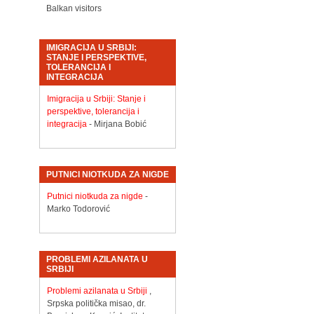
Balkan visitors
IMIGRACIJA U SRBIJI:
STANJE I PERSPEKTIVE,
TOLERANCIJA I
INTEGRACIJA
Imigracija u Srbiji: Stanje i
perspektive, tolerancija i
integracija
- Mirjana Bobić
PUTNICI NIOTKUDA ZA NIGDE
Putnici niotkuda za nigde
-
Marko Todorović
PROBLEMI AZILANATA U
SRBIJI
Problemi azilanata u Srbiji
,
Srpska politička misao, dr.