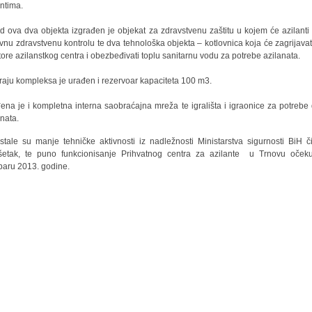
antima.
d ova dva objekta izgrađen je objekat za zdravstvenu zaštitu u kojem će azilanti 
vnu zdravstvenu kontrolu te dva tehnološka objekta – kotlovnica koja će zagrijavat
tore azilanstkog centra i obezbeđivati toplu sanitarnu vodu za potrebe azilanata.
raju kompleksa je urađen i rezervoar kapaciteta 100 m3.
ena je i kompletna interna saobraćajna mreža te igrališta i igraonice za potrebe
anata.
stale su manje tehničke aktivnosti iz nadležnosti Ministarstva sigurnosti BiH či
šetak, te puno funkcionisanje Prihvatnog centra za azilante u Trnovu oček
baru 2013. godine.