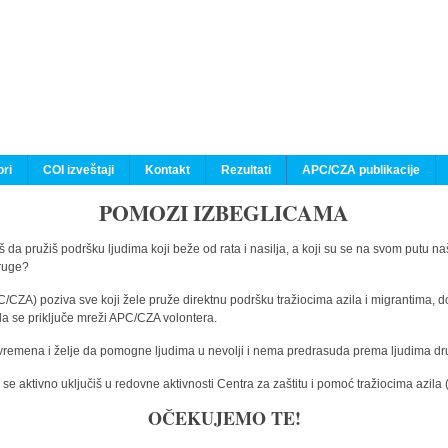
ri
COI izveštaji
Kontakt
Rezultati
APC/CZA publikacije
POMOZI IZBEGLICAMA
 da pružiš podršku ljudima koji beže od rata i nasilja, a koji su se na svom putu na
druge?
C/CZA) poziva sve koji žele pruže direktnu podršku tražiocima azila i migrantima, d
da se priključe mreži APC/CZA volontera.
vremena i želje da pomogne ljudima u nevolji i nema predrasuda prema ljudima drugi
e aktivno uključiš u redovne aktivnosti Centra za zaštitu i pomoć tražiocima azil
OČEKUJEMO TE!