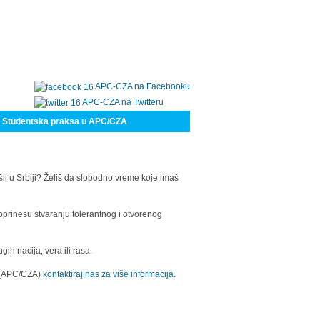
APC-CZA na Facebooku
APC-CZA na Twitteru
Studentska praksa u APC/CZA
šli u Srbiji? Želiš da slobodno vreme koje imaš
oprinesu stvaranju tolerantnog i otvorenog
h nacija, vera ili rasa.
a (APC/CZA)
kontaktiraj nas za više informacija.