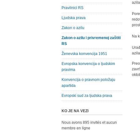
azil
Pravilnici RS
Pore
Ljudska prava
redo
pros
Zakon o azilu
Na k
Zakon o azilu i privremenoj zaštiti
RS
Urađ
azil
Ženevska konvencija 1951
Preo
Evropska konvencija o ljudskim
zavr
pravima
okto
Konvencija o pravnom položaju
apartida
Evropski sud za ljudska prava
KO JE NA VEZI
Nous avons 895 invités et aucun
membre en ligne