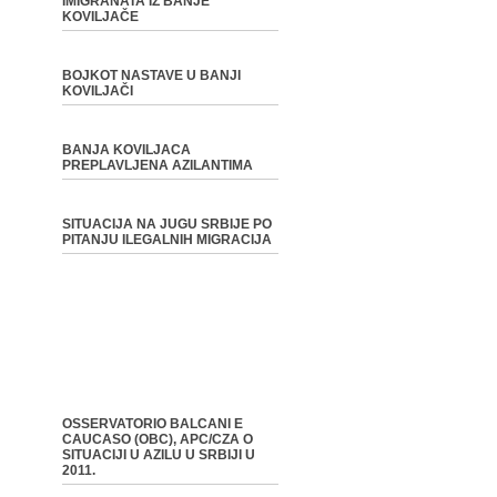
IMIGRANATA IZ BANJE
KOVILJAČE
BOJKOT NASTAVE U BANJI
KOVILJAČI
BANJA KOVILJACA
PREPLAVLJENA AZILANTIMA
SITUACIJA NA JUGU SRBIJE PO
PITANJU ILEGALNIH MIGRACIJA
OSSERVATORIO BALCANI E
CAUCASO (OBC), APC/CZA O
SITUACIJI U AZILU U SRBIJI U
2011.