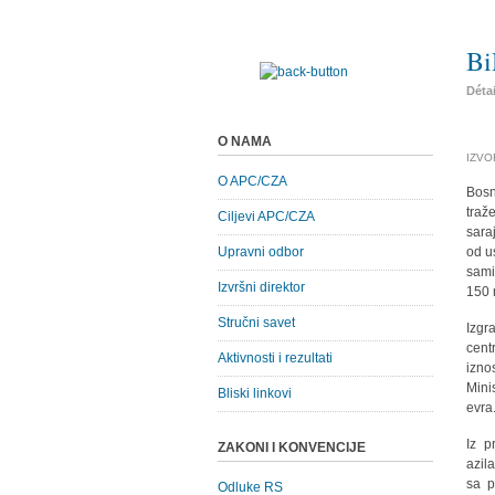
Bi
Déta
O NAMA
IZVOR
O APC/CZA
Bosn
traže
Ciljevi APC/CZA
sara
Upravni odbor
od u
sami
Izvršni direktor
150 
Stručni savet
Izgr
cent
Aktivnosti i rezultati
izno
Mini
Bliski linkovi
evra
Iz p
ZAKONI I KONVENCIJE
azil
sa p
Odluke RS