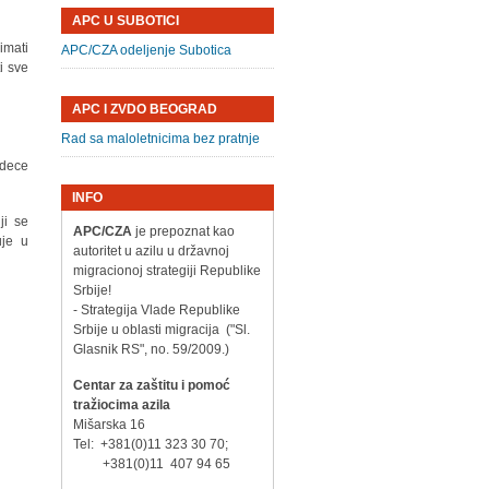
APC U SUBOTICI
imati
APC/CZA odeljenje Subotica
i sve
APC I ZVDO BEOGRAD
Rad sa maloletnicima bez pratnje
 dece
INFO
ji se
APC/CZA
je prepoznat kao
uje u
autoritet u azilu u državnoj
migracionoj strategiji Republike
Srbije!
- Strategija Vlade Republike
Srbije u oblasti migracija ("Sl.
Glasnik RS", no. 59/2009.)
Centar za zaštitu i pomoć
tražiocima azila
Mišarska 16
Tel: +381(0)11 323 30 70;
+381(0)11 407 94 65