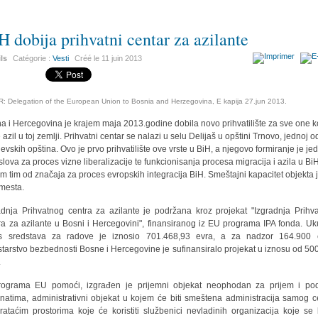
H dobija prihvatni centar za azilante
ils
Catégorie :
Vesti
Créé le
11 juin 2013
: Delegation of the European Union to Bosnia and Herzegovina, E kapija 27.jun 2013.
a i Hercegovina je krajem maja 2013.godine dobila novo prihvatilište za sve one k
 azil u toj zemlji. Prihvatni centar se nalazi u selu Delijaš u opštini Trnovo, jednoj o
jevskih opština. Ovo je prvo prihvatilište ove vrste u BiH, a njegovo formiranje je je
slova za proces vizne liberalizacije te funkcionisanja procesa migracija i azila u BiH
m tim od značaja za proces evropskih integracija BiH. Smeštajni kapacitet objekta 
mesta.
adnja Prihvatnog centra za azilante je podržana kroz projekat "Izgradnja Prihv
ra za azilante u Bosni i Hercegovini", finansiranog iz EU programa IPA fonda. U
s sredstava za radove je iznosio 701.468,93 evra, a za nadzor 164.900 
starstvo bezbednosti Bosne i Hercegovine je sufinansiralo projekat u iznosu od 50
.
rograma EU pomoći, izgrađen je prijemni objekat neophodan za prijem i po
anatima, administrativni objekat u kojem će biti smeštena administracija samog c
rataćim prostorima koje će koristiti službenici nevladinih organizacija koje se