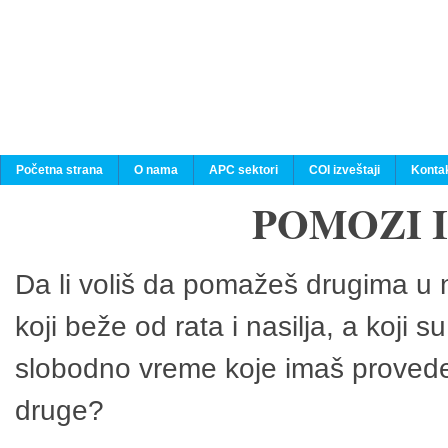
Početna strana
O nama
APC sektori
COI izveštaji
Konta
POMOZI 
Da li voliš da pomažeš drugima u n
koji beže od rata i nasilja, a koji 
slobodno vreme koje imaš provedeš
druge?