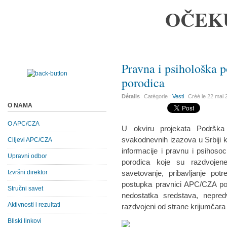
OČEK
Pravna i psihološka 
porodica
Détails
Catégorie :
Vesti
Créé le
22 mai 
O NAMA
O APC/CZA
U okviru projekata Podrška 
svakodnevnih izazova u Srbiji 
Ciljevi APC/CZA
informacije i pravnu i psihos
Upravni odbor
porodica koje su razdvojen
Izvršni direktor
savetovanje, pribavljanje pot
postupka pravnici APC/CZA po
Stručni savet
nedostatka sredstava, nepred
Aktivnosti i rezultati
razdvojeni od strane krijumčara
Bliski linkovi