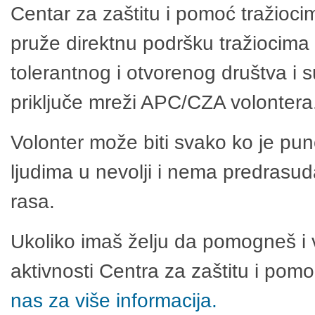
Centar za zaštitu i pomoć tražioci
pruže direktnu podršku tražiocima 
tolerantnog i otvorenog društva i 
priključe mreži APC/CZA volontera
Volonter može biti svako ko je pu
ljudima u nevolji i nema predrasuda
rasa.
Ukoliko imaš želju da pomogneš i 
aktivnosti Centra za zaštitu i po
nas za više informacija.