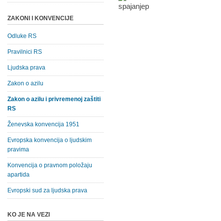
ZAKONI I KONVENCIJE
Odluke RS
Pravilnici RS
Ljudska prava
Zakon o azilu
Zakon o azilu i privremenoj zaštiti
RS
Ženevska konvencija 1951
Evropska konvencija o ljudskim
pravima
Konvencija o pravnom položaju
apartida
Evropski sud za ljudska prava
KO JE NA VEZI