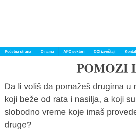
Početna strana
O nama
APC sektori
COI izveštaji
Konta
POMOZI 
Da li voliš da pomažeš drugima u n
koji beže od rata i nasilja, a koji 
slobodno vreme koje imaš provedeš
druge?