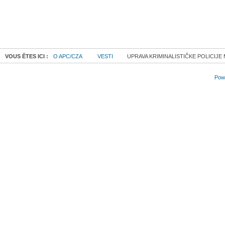
VOUS ÊTES ICI :
O APC/CZA
VESTI
UPRAVA KRIMINALISTIČKE POLICIJ
Powe