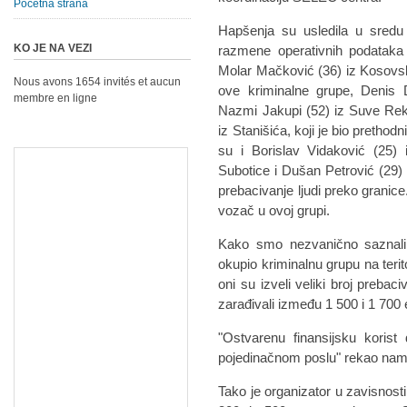
Početna strana
Hapšenja su usledila u sredu
KO JE NA VEZI
razmene operativnih podataka
Molar Mačković (36) iz Kosovsk
Nous avons 1654 invités et aucun
ove kriminalne grupe, Denis D
membre en ligne
Nazmi Jakupi (52) iz Suve Reke
iz Stanišića, koji je bio pretho
su i Borislav Vidaković (25) 
Subotice i Dušan Petrović (29)
prebacivanje ljudi preko granice
vozač u ovoj grupi.
Kako smo nezvanično saznali
okupio kriminalnu grupu na teri
oni su izveli veliki broj prebac
zarađivali između 1 500 i 1 700
"Ostvarenu finansijsku korist
pojedinačnom poslu" rekao nam je
Tako je organizator u zavisnosti