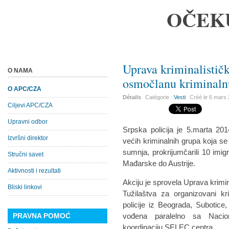
OČEK
Uprava kriminalistič
O NAMA
osmočlanu kriminaln
O APC/CZA
Détails
Catégorie :
Vesti
Créé le
6 mars
Ciljevi APC/CZA
Upravni odbor
Srpska policija je 5.marta 20
Izvršni direktor
većih kriminalnih grupa koja se
sumnja, prokrijumčarili 10 imig
Stručni savet
Mađarske do Austrije.
Aktivnosti i rezultati
Akciju je sprovela Uprava krimin
Bliski linkovi
Tužilaštva za organizovani k
policije iz Beograda, Subotice,
PRAVNA POMOĆ
vođena paralelno sa Nacio
koordinaciju SELEC centra.