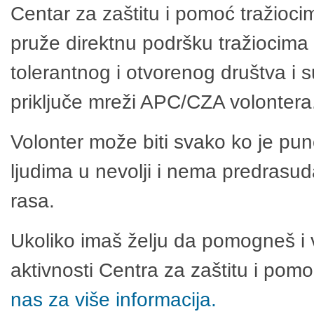
Centar za zaštitu i pomoć tražioci
pruže direktnu podršku tražiocima 
tolerantnog i otvorenog društva i 
priključe mreži APC/CZA volontera
Volonter može biti svako ko je pu
ljudima u nevolji i nema predrasuda
rasa.
Ukoliko imaš želju da pomogneš i 
aktivnosti Centra za zaštitu i po
nas za više informacija.