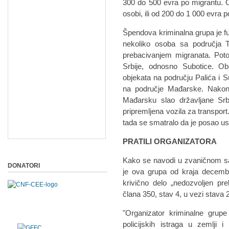
300 do 500 evra po migrantu. Os
osobi, ili od 200 do 1 000 evra po
Špendova kriminalna grupa je fu
nekoliko osoba sa područja T
prebacivanjem migranata. Potom
Srbije, odnosno Subotice. Ob
objekata na području Palića i S
na područje Mađarske. Nakon
Mađarsku slao državljane Srbi
pripremljena vozila za transport. 
tada se smatralo da je posao u
PRATILI ORGANIZATORA
Kako se navodi u zvaničnom s
DONATORI
je ova grupa od kraja decembr
krivično delo „nedozvoljen pre
člana 350, stav 4, u vezi stava 
"Organizator kriminalne grup
policijskih istraga u zemlji