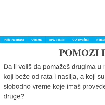
Početna strana
O nama
APC sektori
COI izveštaji
Konta
POMOZI 
Da li voliš da pomažeš drugima u n
koji beže od rata i nasilja, a koji 
slobodno vreme koje imaš provedeš
druge?