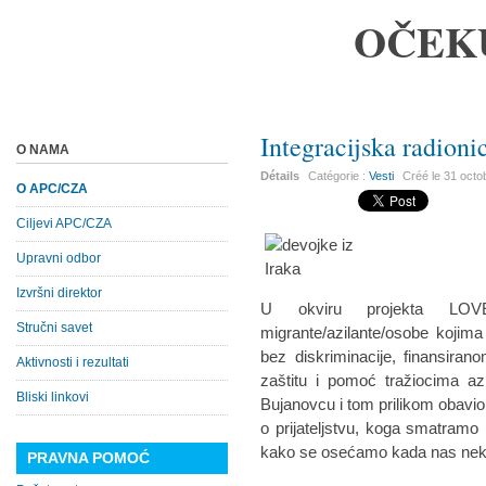
OČEK
Integracijska radion
O NAMA
Détails
Catégorie :
Vesti
Créé le
31 octo
O APC/CZA
Ciljevi APC/CZA
Upravni odbor
Izvršni direktor
U okviru projekta LOV
Stručni savet
migrante/azilante/osobe kojima 
bez diskriminacije, finansira
Aktivnosti i rezultati
zaštitu i pomoć tražiocima az
Bliski linkovi
Bujanovcu i tom prilikom obavio
o prijateljstvu, koga smatramo 
kako se osećamo kada nas neko
PRAVNA POMOĆ