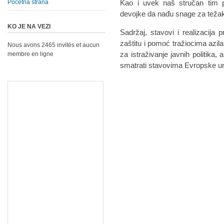
Početna strana
Kao i uvek naš stručan tim p
devojke da nađu snage za težak
KO JE NA VEZI
Sadržaj, stavovi i realizacija 
zaštitu i pomoć tražiocima azi
Nous avons 2465 invités et aucun
za istraživanje javnih politika,
membre en ligne
smatrati stavovima Evropske un