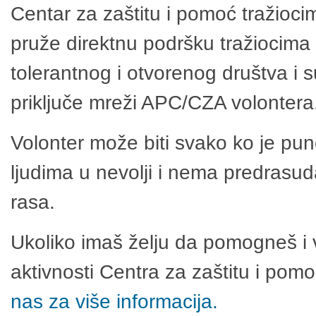
Centar za zaštitu i pomoć tražioci
pruže direktnu podršku tražiocima 
tolerantnog i otvorenog društva i 
priključe mreži APC/CZA volontera
Volonter može biti svako ko je pu
ljudima u nevolji i nema predrasuda
rasa.
Ukoliko imaš želju da pomogneš i 
aktivnosti Centra za zaštitu i po
nas za više informacija.