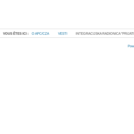
VOUS ÊTES ICI :
O APC/CZA
VESTI
INTEGRACIJSKA RADIONICA "PRIJATE
Powe