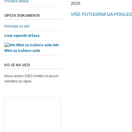
Početna strana
VIŠE FOTOGRAFIJA POGLEDA
OPŠTA DOKUMENTA
Komisija za azil
Liste sigurnih država
Info
lifleti za tražioce azila
KO JE NA VEZI
Nous avons 2063 invités et aucun
membre en ligne