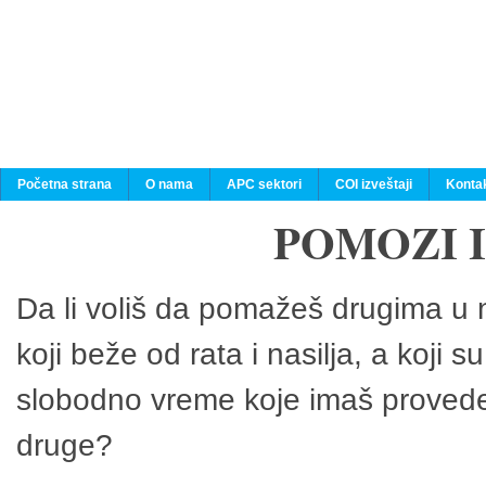
Početna strana
O nama
APC sektori
COI izveštaji
Konta
POMOZI 
Da li voliš da pomažeš drugima u n
koji beže od rata i nasilja, a koji 
slobodno vreme koje imaš provedeš
druge?