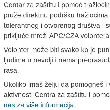
Centar za zaštitu i pomoć tražioci
pruže direktnu podršku tražiocima 
tolerantnog i otvorenog društva i 
priključe mreži APC/CZA volontera
Volonter može biti svako ko je pu
ljudima u nevolji i nema predrasuda
rasa.
Ukoliko imaš želju da pomogneš i 
aktivnosti Centra za zaštitu i po
nas za više informacija.