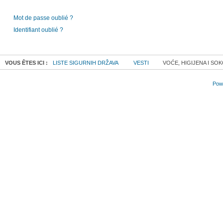
Mot de passe oublié ?
Identifiant oublié ?
VOUS ÊTES ICI :
LISTE SIGURNIH DRŽAVA
VESTI
VOĆE, HIGIJENA I SOK
Powe