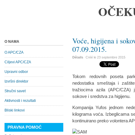
OČEK
Voće, higijena i soko
O NAMA
07.09.2015.
O APC/CZA
Détails
Créé le
23 septembre 2015
Ciljevi APC/CZA
Upravni odbor
Tokom redovnih poseta park
Izvršni direktor
nedostatka smeštaja i zaštit
tražiocima azila (APC/CZA) 
Stručni savet
sokove i sredstva za higijenu.
Aktivnosti i rezultati
Kompanija Yufos jednom nede
Bliski linkovi
kilograma voća. Izbeglicama s
kontinuirano preko volontera A
PRAVNA POMOĆ