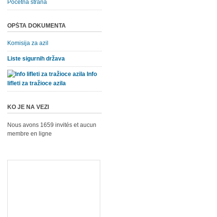
Početna strana
OPŠTA DOKUMENTA
Komisija za azil
Liste sigurnih država
Info
lifleti za tražioce azila
KO JE NA VEZI
Nous avons 1659 invités et aucun
membre en ligne