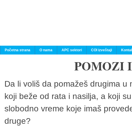
Početna strana
O nama
APC sektori
COI izveštaji
Konta
POMOZI 
Da li voliš da pomažeš drugima u n
koji beže od rata i nasilja, a koji 
slobodno vreme koje imaš provedeš
druge?