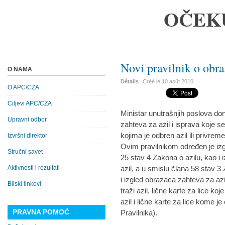
OČEK
Novi pravilnik o obra
O NAMA
Détails
Créé le
10 août 2010
O APC/CZA
Ciljevi APC/CZA
Ministar unutrašnjih poslova don
Upravni odbor
zahteva za azil i isprava koje se
kojima je odbren azil ili privrem
Izvršni direktor
Ovim pravilnikom određen je izg
Stručni savet
25 stav 4 Zakona o azilu, kao i i
Aktivnosti i rezultati
azil, a u smislu člana 58 stav 
i izgled obrazaca zahteva za azi
Bliski linkovi
traži azil, lične karte za lice koj
azil i lične karte za lice kome 
PRAVNA POMOĆ
Pravilnika).