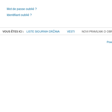
Mot de passe oublié ?
Identifiant oublié ?
VOUS ÊTES ICI :
LISTE SIGURNIH DRŽAVA
VESTI
NOVI PRAVILNIK O OBR
Powe