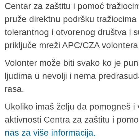
Centar za zaštitu i pomoć tražioci
pruže direktnu podršku tražiocima 
tolerantnog i otvorenog društva i 
priključe mreži APC/CZA volontera
Volonter može biti svako ko je pu
ljudima u nevolji i nema predrasuda
rasa.
Ukoliko imaš želju da pomogneš i 
aktivnosti Centra za zaštitu i po
nas za više informacija.