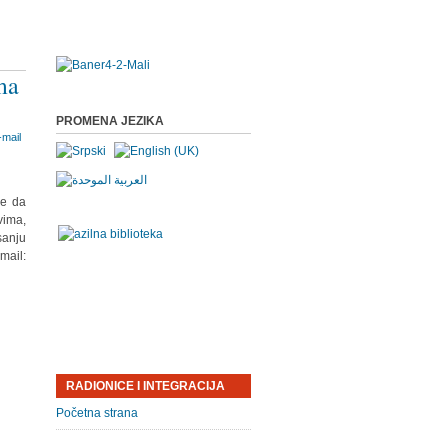
ma
PROMENA JEZIKA
re da
vima,
sanju
mail:
RADIONICE I INTEGRACIJA
Početna strana