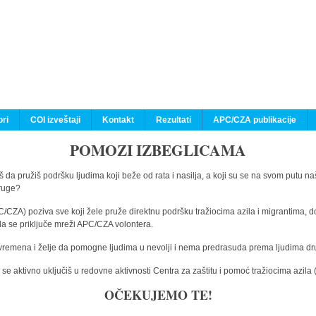
ri
COI izveštaji
Kontakt
Rezultati
APC/CZA publikacije
POMOZI IZBEGLICAMA
 da pružiš podršku ljudima koji beže od rata i nasilja, a koji su se na svom putu na
druge?
C/CZA) poziva sve koji žele pruže direktnu podršku tražiocima azila i migrantima, d
da se priključe mreži APC/CZA volontera.
vremena i želje da pomogne ljudima u nevolji i nema predrasuda prema ljudima drugi
e aktivno uključiš u redovne aktivnosti Centra za zaštitu i pomoć tražiocima azil
OČEKUJEMO TE!