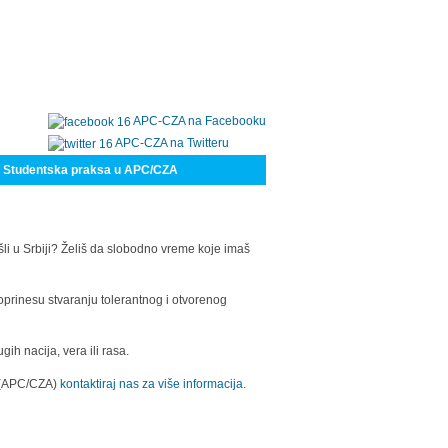
APC-CZA na Facebooku
APC-CZA na Twitteru
Studentska praksa u APC/CZA
šli u Srbiji? Želiš da slobodno vreme koje imaš
oprinesu stvaranju tolerantnog i otvorenog
h nacija, vera ili rasa.
a (APC/CZA)
kontaktiraj nas za više informacija.