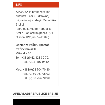
INFO
APC/CZA
je prepoznat kao
autoritet u azilu u državnoj
migracionoj strategiji Republike
Srbije!
- Strategija Vlade Republike
Srbije u oblasti migracija ("Sl.
Glasnik RS", no. 59/2009.)
Centar za zaštitu i pomoć
tražiocima azila
Mišarska 16
Tel: +381(0)11 323 30 70;
+381(0)11 407 94 65
Mob: +381(0)63 704 70 80;
+381(0) 69 267 05 03;
+381(0) 63 704 70 90
APEL VLADI REPUBLIKE SRBIJE