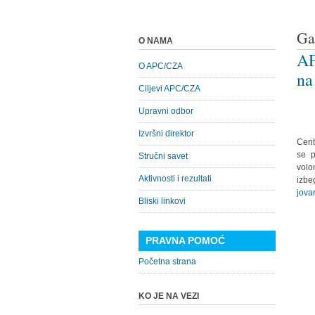
Ga
O NAMA
AP
O APC/CZA
na
Ciljevi APC/CZA
Upravni odbor
Izvršni direktor
Cent
se p
Stručni savet
volo
Aktivnosti i rezultati
izbe
jova
Bliski linkovi
PRAVNA POMOĆ
Početna strana
KO JE NA VEZI