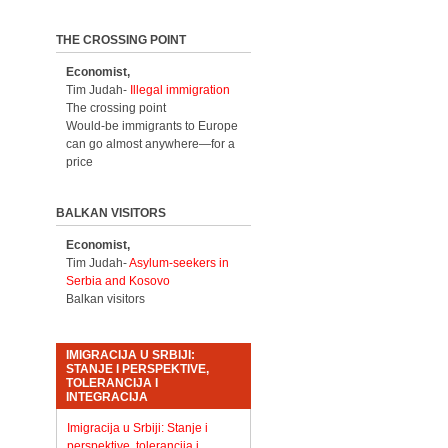
THE CROSSING POINT
Economist,
Tim Judah-
Illegal immigration
The crossing point
Would-be immigrants to Europe
can go almost anywhere—for a
price
BALKAN VISITORS
Economist,
Tim Judah-
Asylum-seekers in
Serbia and Kosovo
Balkan visitors
IMIGRACIJA U SRBIJI:
STANJE I PERSPEKTIVE,
TOLERANCIJA I
INTEGRACIJA
Imigracija u Srbiji: Stanje i
perspektive, tolerancija i