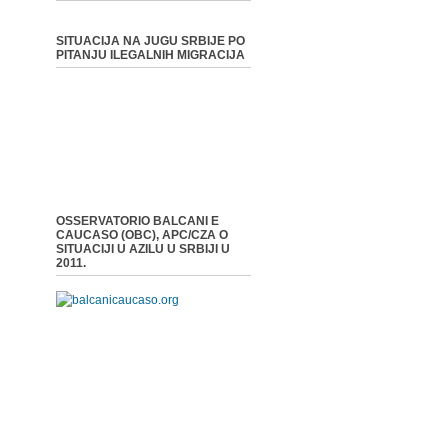
SITUACIJA NA JUGU SRBIJE PO
PITANJU ILEGALNIH MIGRACIJA
OSSERVATORIO BALCANI E
CAUCASO (OBC), APC/CZA O
SITUACIJI U AZILU U SRBIJI U
2011.