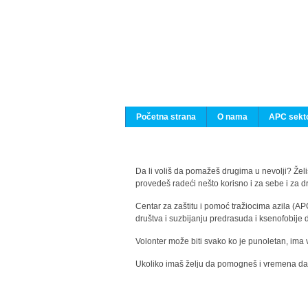
Početna strana
O nama
APC sekto
Da li voliš da pomažeš drugima u nevolji? Želiš
provedeš radeći nešto korisno i za sebe i za 
Centar za zaštitu i pomoć tražiocima azila (AP
društva i suzbijanju predrasuda i ksenofobije 
Volonter može biti svako ko je punoletan, ima 
Ukoliko imaš želju da pomogneš i vremena da s