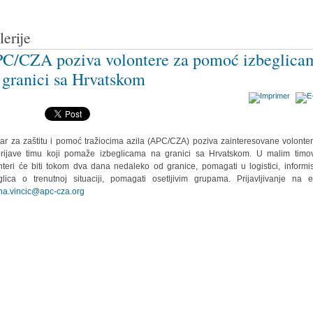
lerije
C/CZA poziva volontere za pomoć izbeglica
 granici sa Hrvatskom
ar za zaštitu i pomoć tražiocima azila (APC/CZA) poziva zainteresovane volonte
rijave timu koji pomaže izbeglicama na granici sa Hrvatskom. U malim timo
nteri će biti tokom dva dana nedaleko od granice, pomagati u logistici, informi
glica o trenutnoj situaciji, pomagati osetljivim grupama. Prijavljivanje na e
na.vincic@apc-cza.org