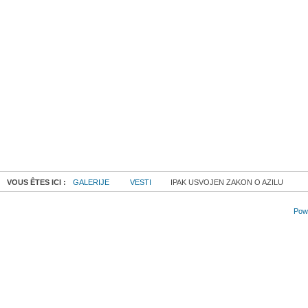
VOUS ÊTES ICI :
GALERIJE
VESTI
IPAK USVOJEN ZAKON O AZILU
Powe