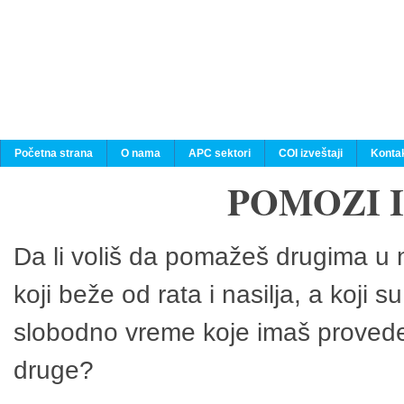
Početna strana
O nama
APC sektori
COI izveštaji
Konta
POMOZI 
Da li voliš da pomažeš drugima u n
koji beže od rata i nasilja, a koji 
slobodno vreme koje imaš provedeš
druge?