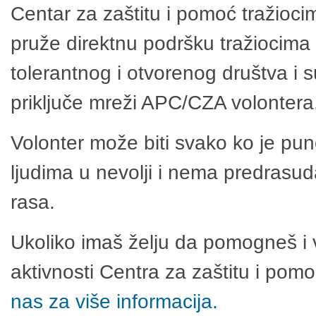
Centar za zaštitu i pomoć tražioci
pruže direktnu podršku tražiocima 
tolerantnog i otvorenog društva i 
priključe mreži APC/CZA volontera
Volonter može biti svako ko je pu
ljudima u nevolji i nema predrasuda
rasa.
Ukoliko imaš želju da pomogneš i 
aktivnosti Centra za zaštitu i po
nas za više informacija.