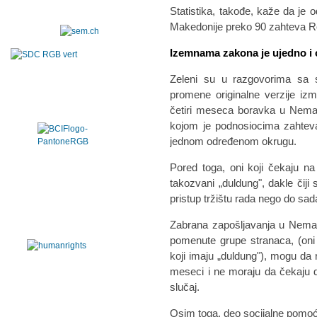
Statistika, takođe, kaže da je o
Makedonije preko 90 zahteva 
Izemnama zakona je ujedno i o
Zeleni su u razgovorima sa 
promene originalne verzije iz
četiri meseca boravka u Nemač
kojom je podnosiocima zahteva
jednom određenom okrugu.
Pored toga, oni koji čekaju na 
takozvani „duldung", dakle čiji
pristup tržištu rada nego do sad
Zabrana zapošljavanja u Nemač
pomenute grupe stranaca, (oni 
koji imaju „duldung"), mogu da 
meseci i ne moraju da čekaju da
slučaj.
Osim toga, deo socijalne pomoć