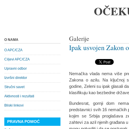
OČEK
Galerije
O NAMA
Ipak usvojen Zakon o
O APC/CZA
Ciljevi APC/CZA
Upravni odbor
Nemačka vlada nema više pre
Izvršni direktor
Zakona o azilu. Na ključnoj 
godine, Zeleni su ipak glasali d
Stručni savet
klasifikuju kao bezbedne države
Aktivnosti i rezultati
Bundesrat, gornji dom nema
Bliski linkovi
predstavnici svih 16 nemačkih 
kojim se Srbija proglašava z
PRAVNA POMOĆ
zahtevi za azil njenih građana 
mogu potvrditi i da se postupak