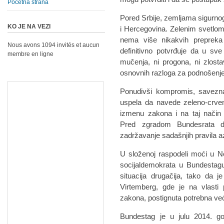
Početna strana
Pored Srbije, zemljama sigurno
KO JE NA VEZI
i Hercegovina. Zelenim svetlo
nema više nikakvih prepreka
Nous avons 1094 invités et aucun
definitivno potvrđuje da u sve
membre en ligne
mučenja, ni progona, ni zlostavl
osnovnih razloga za podnošenje
Ponudivši kompromis, savezna 
uspela da navede zeleno-crve
izmenu zakona i na taj način
Pred zgradom Bundesrata dem
zadržavanje sadašnjih pravila a
U složenoj raspodeli moći u N
socijaldemokrata u Bundestagu
situacija drugačija, tako da 
Virtemberg, gde je na vlasti 
zakona, postignuta potrebna ve
Bundestag je u julu 2014. g