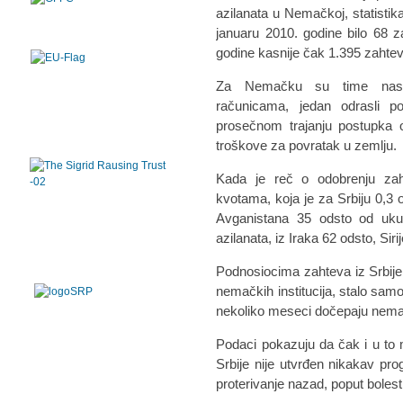
azilanata u Nemačkoj, statistik
januaru 2010. godine bilo 68 z
godine kasnije čak 1.395 zahtev
Za Nemačku su time nastaj
računicama, jedan odrasli p
prosečnom trajanju postupka 
troškove za povratak u zemlju.
Kada je reč o odobrenju zah
kvotama, koja je za Srbiju 0,3 o
Avganistana 35 odsto od ukup
azilanata, iz Iraka 62 odsto, Siri
Podnosiocima zahteva iz Srbij
nemačkih institucija, stalo sam
nekoliko meseci dočepaju nemač
Podaci pokazuju da čak i u to 
Srbije nije utvrđen nikakav pr
proterivanje nazad, poput boles