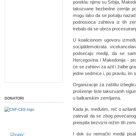
porekla: njime su Srbija, Maked
takozvane bezbedne zemlje pore
mogu lako da se pošalju nazad 
podnosioca zahteva iz tih zema
trebalo da se ubrza procesuiranj
U koalicionom ugovoru između
socijaldemokrata vicekancela
podsećaju mediji, da se sam
Hercegovina i Makedonija - pr
će se zahtevi za azil i žalbe gr
jedne sedmice i, po pravilu, im se
Organizacije za zaštitu izbeglic
proširenje liste takozvanih sigu
u balkanskim zemljama.
DONATORI
Kada je, međutim, reč o azilanti
zatevali da se zbog povećanog b
preispita bezvizni režim tih z
I dok su nemački mediji pisal