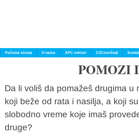
Početna strana
O nama
APC sektori
COI izveštaji
Konta
POMOZI 
Da li voliš da pomažeš drugima u n
koji beže od rata i nasilja, a koji 
slobodno vreme koje imaš provedeš
druge?