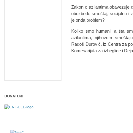
Zakon o azilantima obavezuje d
obezbede smeštaj, socijalnu i
je onda problem?
Koliko smo humani, a šta sm
azilantima, njihovom smeštaj
Radoš Đurović, iz Centra za pom
Komesarijata za izbeglice i De
DONATORI