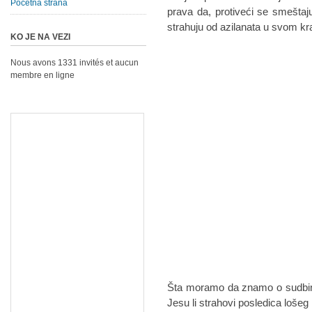
Početna strana
prava da, protiveći se smeštaju 
strahuju od azilanata u svom kr
KO JE NA VEZI
Nous avons 1331 invités et aucun
membre en ligne
Šta moramo da znamo o sudbini 
Jesu li strahovi posledica lošeg