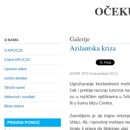
OČEK
Galerije
O NAMA
Azilantska kriza
O APC/CZA
Ciljevi APC/CZA
Upravni odbor
IZVOR: RTS 9.decembar 2013.
Izvršni direktor
Ugrožavanje bezbednosti mešta
Stručni savet
čak i pretnja razvoju turizma na
su u različitim opštinama u Srbij
Aktivnosti i rezultati
Ili u šumu blizu Centra.
Bliski linkovi
Zamišljeno je da trajno rešen
Vrbici. Ali, i tamošnji meštani 
PRAVNA POMOĆ
Imaju li prava da blokiraju ulaz