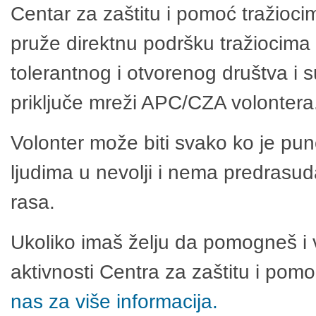
Centar za zaštitu i pomoć tražioci
pruže direktnu podršku tražiocima 
tolerantnog i otvorenog društva i 
priključe mreži APC/CZA volontera
Volonter može biti svako ko je pu
ljudima u nevolji i nema predrasuda
rasa.
Ukoliko imaš želju da pomogneš i 
aktivnosti Centra za zaštitu i po
nas za više informacija.