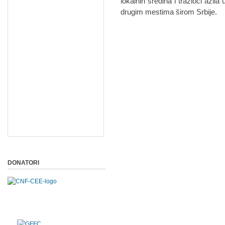
lokalnih sredina i tražioci azi
drugim mestima širom Srbije.
DONATORI