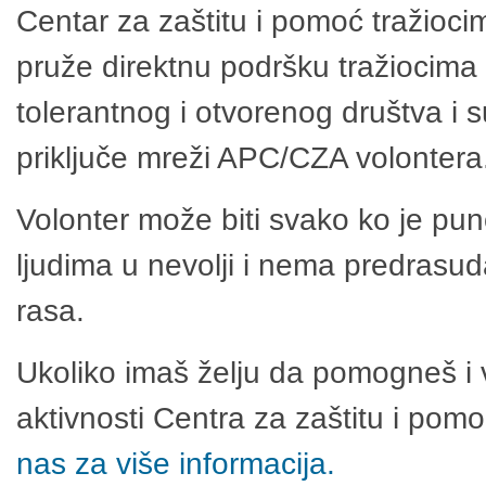
Centar za zaštitu i pomoć tražioci
pruže direktnu podršku tražiocima 
tolerantnog i otvorenog društva i 
priključe mreži APC/CZA volontera
Volonter može biti svako ko je pu
ljudima u nevolji i nema predrasuda
rasa.
Ukoliko imaš želju da pomogneš i 
aktivnosti Centra za zaštitu i po
nas za više informacija.