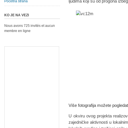
ljudima koji su od progona izbegl
Početna strana
KO JE NA VEZI
Nous avons 725 invités et aucun
membre en ligne
Više fotografija možete pogleda
U okviru ovog projekta realizo
zajedničke aktivnosti u lokalni