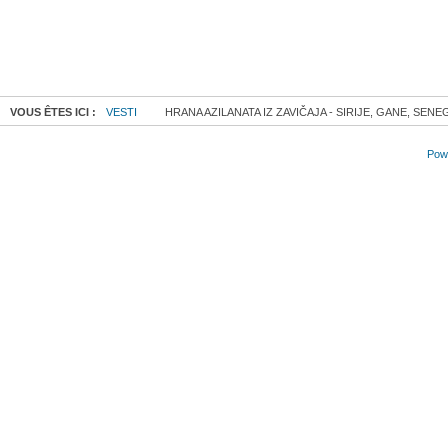
VOUS ÊTES ICI :
VESTI
HRANA AZILANATA IZ ZAVIČAJA - SIRIJE, GANE, SENE
Powe