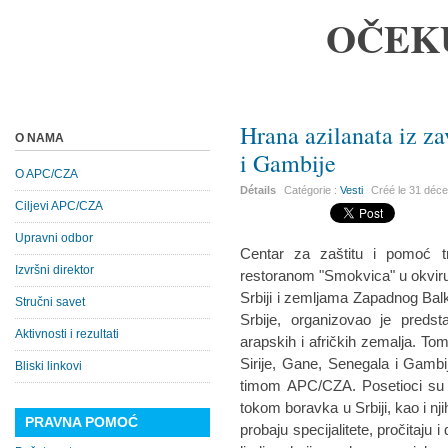
OČEK
Hrana azilanata iz za
O NAMA
i Gambije
O APC/CZA
Détails
Catégorie :
Vesti
Créé le
31 déc
Ciljevi APC/CZA
Upravni odbor
Centar za zaštitu i pomoć t
Izvršni direktor
restoranom "Smokvica" u okviru 
Srbiji i zemljama Zapadnog Balk
Stručni savet
Srbije, organizovao je predstav
Aktivnosti i rezultati
arapskih i afričkih zemalja. Tom
Sirije, Gane, Senegala i Gambij
Bliski linkovi
timom APC/CZA. Posetioci su im
tokom boravka u Srbiji, kao i nj
PRAVNA POMOĆ
probaju specijalitete, pročitaju i