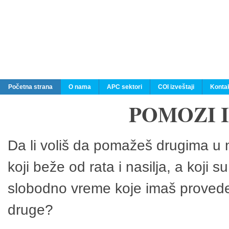
Početna strana
O nama
APC sektori
COI izveštaji
Konta
POMOZI 
Da li voliš da pomažeš drugima u n
koji beže od rata i nasilja, a koji 
slobodno vreme koje imaš provedeš
druge?