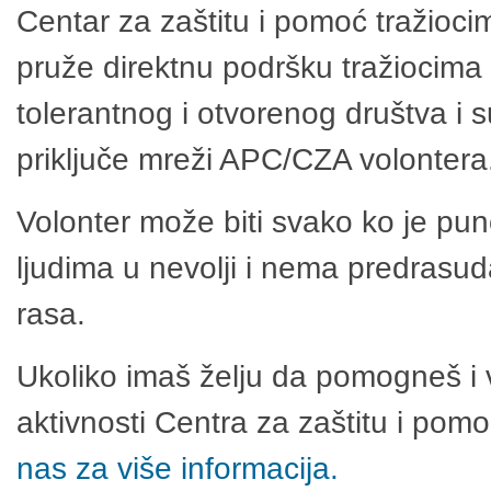
Centar za zaštitu i pomoć tražioci
pruže direktnu podršku tražiocima 
tolerantnog i otvorenog društva i 
priključe mreži APC/CZA volontera
Volonter može biti svako ko je pu
ljudima u nevolji i nema predrasuda
rasa.
Ukoliko imaš želju da pomogneš i 
aktivnosti Centra za zaštitu i po
nas za više informacija.