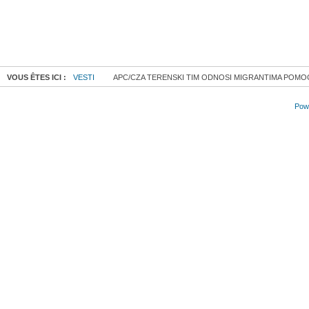
VOUS ÊTES ICI :
VESTI
APC/CZA TERENSKI TIM ODNOSI MIGRANTIMA POMOĆ 
Powe