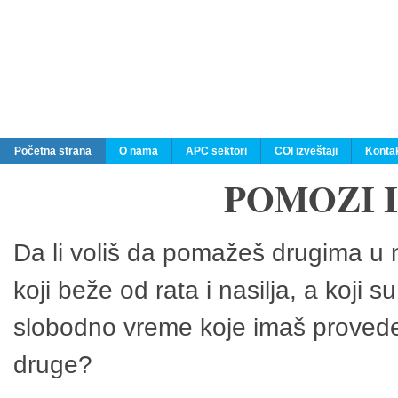
Početna strana
O nama
APC sektori
COI izveštaji
Konta
POMOZI 
Da li voliš da pomažeš drugima u n
koji beže od rata i nasilja, a koji 
slobodno vreme koje imaš provedeš
druge?