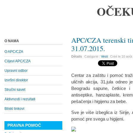
OČEK
APC/CZA terenski t
O NAMA
31.07.2015.
O APC/CZA
Détails
Catégorie :
Vesti
Créé le
10 août
Ciljevi APC/CZA
Upravni odbor
Centar za zaštitu i pomoć traž
Izvršni direktor
uličnih akcija, 31.jula odneo 
Beogradu sapune, četkice i
Stručni savet
antiseptike, hanzaplaste, kr
Aktivnosti i rezultati
pešačenja i higijenu za bebe.
Bliski linkovi
Sve je više izbeglica iz Sirije
pomoć pre svega u higijeni.
PRAVNA POMOĆ