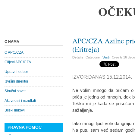
OČEK
APC/CZA Azilne pri
O NAMA
(Eritreja)
O APC/CZA
Détails
Catégorie :
Vesti
Créé le
16 déc
Ciljevi APC/CZA
Upravni odbor
IZVOR:DANAS 15.12.2014.
Izvršni direktor
Ne volim mnogo da pričam o
Stručni savet
priča je jedna od mnogih, dok
Aktivnosti i rezultati
Teško mi je kada se prisećam 
sažaljenje.
Bliski linkovi
Iako mnogi ljudi vole da igraju 
PRAVNA POMOĆ
Na putu sam već sedam godin