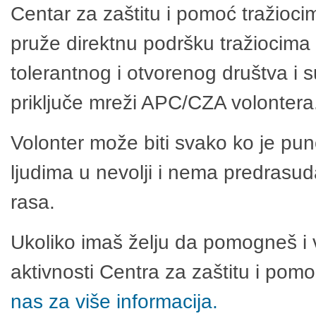
Centar za zaštitu i pomoć tražioci
pruže direktnu podršku tražiocima 
tolerantnog i otvorenog društva i 
priključe mreži APC/CZA volontera
Volonter može biti svako ko je pu
ljudima u nevolji i nema predrasuda
rasa.
Ukoliko imaš želju da pomogneš i 
aktivnosti Centra za zaštitu i po
nas za više informacija.