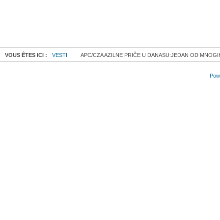
VOUS ÊTES ICI :
VESTI
APC/CZA AZILNE PRIČE U DANASU:JEDAN OD MNOGIH
Powe