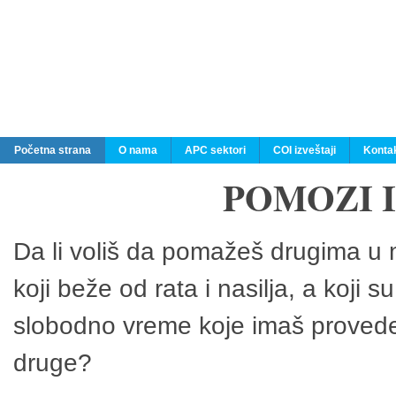
Početna strana
O nama
APC sektori
COI izveštaji
Konta
POMOZI 
Da li voliš da pomažeš drugima u n
koji beže od rata i nasilja, a koji 
slobodno vreme koje imaš provedeš
druge?