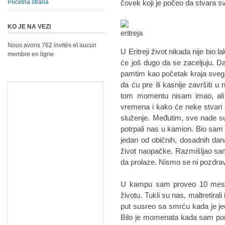
Početna strana
čovek koji je počeo da stvara s
KO JE NA VEZI
Nous avons 762 invités et aucun
U Eritreji život nikada nije bio 
membre en ligne
će još dugo da se zaceljuju. 
pamtim kao početak kraja sveg
da ću pre ili kasnije završiti 
tom momentu nisam imao, al
vremena i kako će neke stvar
služenje. Međutim, sve nade su
potrpali nas u kamion. Bio sam p
jedan od običnih, dosadnih dana
život naopačke. Razmišljao sam 
da prolaze. Nismo se ni pozdravi
U kampu sam proveo 10 meseci
životu. Tukli su nas, maltretirali 
put susreo sa smrću kada je jed
Bilo je momenata kada sam po