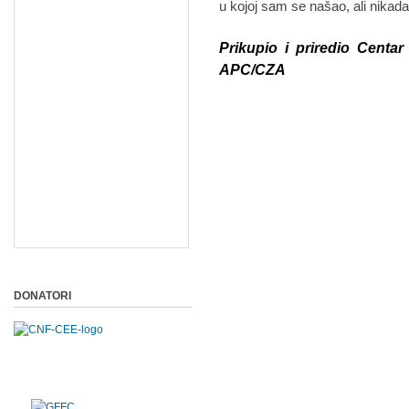
u kojoj sam se našao, ali nika
Prikupio i priredio Centar
APC/CZA
DONATORI