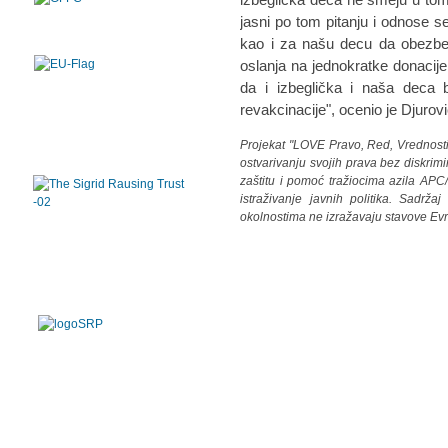
jasni po tom pitanju i odnose s
kao i za našu decu da obezbe
oslanja na jednokratke donacije
da i izbeglička i naša deca 
revakcinacije", ocenio je Djurovi
Projekat "LOVE Pravo, Red, Vrednosti 
ostvarivanju svojih prava bez diskrimi
zaštitu i pomoć tražiocima azila APC
istraživanje javnih politika. Sadrža
okolnostima ne izražavaju stavove Ev