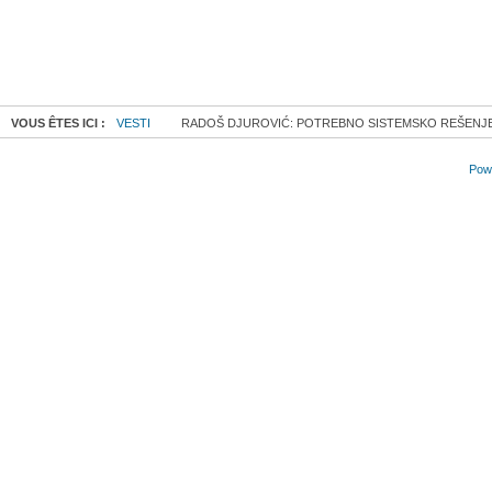
VOUS ÊTES ICI :
VESTI
RADOŠ DJUROVIĆ: POTREBNO SISTEMSKO REŠENJE Z
Powe