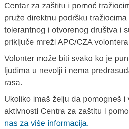
Centar za zaštitu i pomoć tražioci
pruže direktnu podršku tražiocima 
tolerantnog i otvorenog društva i 
priključe mreži APC/CZA volontera
Volonter može biti svako ko je pu
ljudima u nevolji i nema predrasuda
rasa.
Ukoliko imaš želju da pomogneš i 
aktivnosti Centra za zaštitu i po
nas za više informacija.