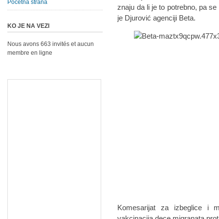
Početna strana
znaju da li je to potrebno, pa s
je Djurović agenciji Beta.
KO JE NA VEZI
Nous avons 663 invités et aucun
membre en ligne
Komesarijat za izbeglice i m
vakcinacija dece migranata protiv