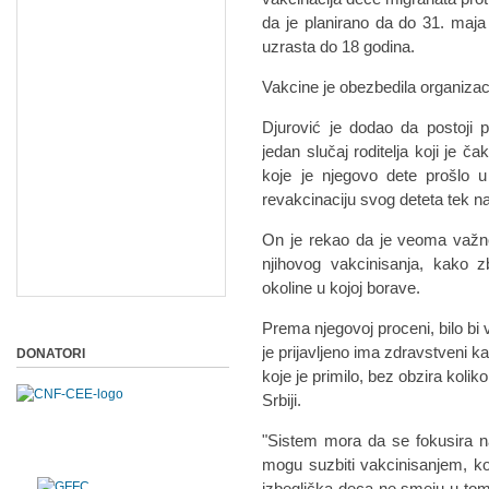
da je planirano da do 31. maj
uzrasta do 18 godina.
Vakcine je obezbedila organizaci
Djurović je dodao da postoji 
jedan slučaj roditelja koji je 
koje je njegovo dete prošlo u
revakcinaciju svog deteta tek n
On je rekao da je veoma važno
njihovog vakcinisanja, kako z
okoline u kojoj borave.
Prema njegovoj proceni, bilo bi
je prijavljeno ima zdravstveni 
DONATORI
koje je primilo, bez obzira kolik
Srbiji.
"Sistem mora da se fokusira na 
mogu suzbiti vakcinisanjem, k
izbeglička deca ne smeju u tom s