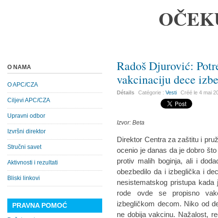
OČEK
Radoš Djurović: Potr
O NAMA
vakcinaciju dece izbe
O APC/CZA
Détails
Catégorie :
Vesti
Créé le
4 mai 2
Ciljevi APC/CZA
Upravni odbor
Izvor: Beta
Izvršni direktor
Direktor Centra za zaštitu i pr
Stručni savet
ocenio je danas da je dobro što 
protiv malih boginja, ali i doda
Aktivnosti i rezultati
obezbedilo da i izbeglička i de
Bliski linkovi
nesistematskog pristupa kada j
rode ovde se propisno vak
izbegličkom decom. Niko od de
PRAVNA POMOĆ
ne dobija vakcinu. Nažalost, re