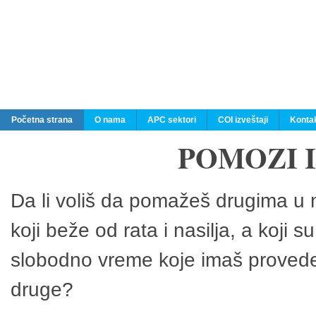
Početna strana
O nama
APC sektori
COI izveštaji
Konta
POMOZI 
Da li voliš da pomažeš drugima u n
koji beže od rata i nasilja, a koji 
slobodno vreme koje imaš provedeš
druge?