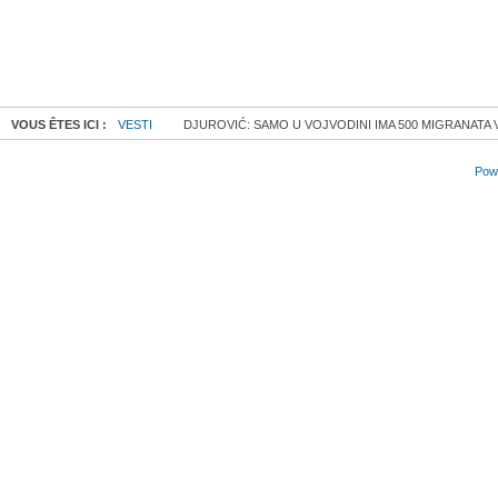
VOUS ÊTES ICI :
VESTI
DJUROVIĆ: SAMO U VOJVODINI IMA 500 MIGRANATA 
Powe