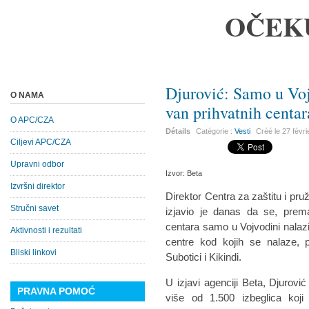
OČEK
Djurović: Samo u Vo
O NAMA
van prihvatnih centar
O APC/CZA
Détails
Catégorie :
Vesti
Créé le
27 févr
Ciljevi APC/CZA
Upravni odbor
Izvor: Beta
Izvršni direktor
Direktor Centra za zaštitu i pr
Stručni savet
izjavio je danas da se, prema
centara samo u Vojvodini nalazi
Aktivnosti i rezultati
centre kod kojih se nalaze, 
Bliski linkovi
Subotici i Kikindi.
U izjavi agenciji Beta, Djurović
PRAVNA POMOĆ
više od 1.500 izbeglica koj