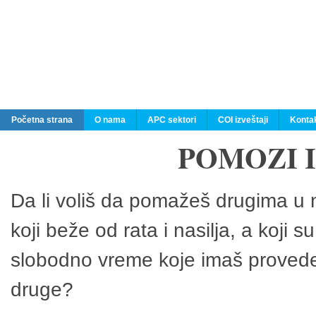
Početna strana
O nama
APC sektori
COI izveštaji
Konta
POMOZI 
Da li voliš da pomažeš drugima u n
koji beže od rata i nasilja, a koji 
slobodno vreme koje imaš provedeš
druge?