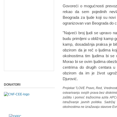
Govoreći o mogućnosti prevoza 
rekao da sem pojedinih nevla
Beograda za ljude koji su novi i
ogranizovan van Beograda do cen
"Najveći broj ljudi se upravo n
budu primljeni u obližnji kamp 
kamp, dosadašnja praksa je bil
obzirom da je reč o ljudima k
okolnostima tim ljudima bi se
Morao bi se ovim ljudima obezbe
centrima do drugih centara u 
obzirom da im je život ugro
Djurović.
DONATORI
Projekat "LOVE Pravo, Red, Vrednosti
ostvarivanju svojih prava bez diskrimi
zaštitu i pomoć tražiocima azila APC
istraživanje javnih politika. Sadrža
okolnostima ne izražavaju stavove Ev