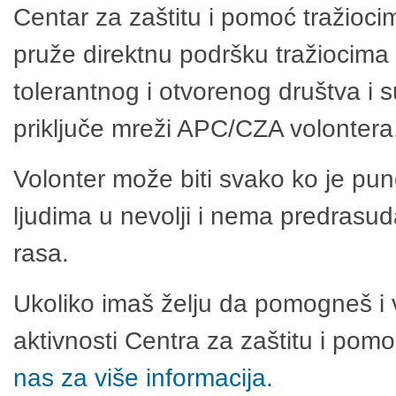
Centar za zaštitu i pomoć tražioci
pruže direktnu podršku tražiocima 
tolerantnog i otvorenog društva i 
priključe mreži APC/CZA volontera
Volonter može biti svako ko je pu
ljudima u nevolji i nema predrasuda
rasa.
Ukoliko imaš želju da pomogneš i 
aktivnosti Centra za zaštitu i po
nas za više informacija.