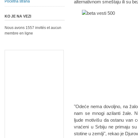
Početna strana
alternativnom smeštaju ili su b
KO JE NA VEZI
Nous avons 1557 invités et aucun
membre en ligne
"Odeće nema dovoljno, na žalos
nam se mnogi azilanti žale. N
ljude motivišu da ostanu van cen
vraćeni u Srbiju ne primaju su
stotine u zemlji", rekao je Djurov