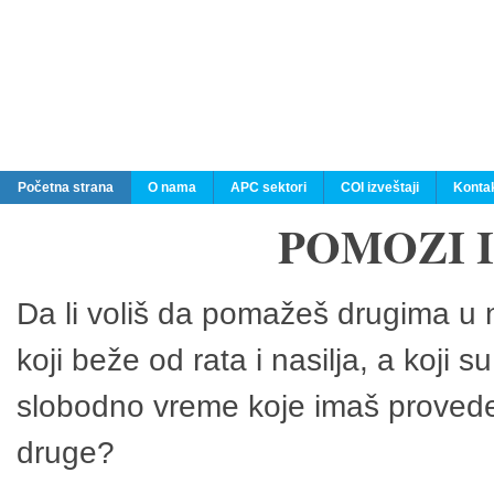
Početna strana
O nama
APC sektori
COI izveštaji
Konta
POMOZI 
Da li voliš da pomažeš drugima u n
koji beže od rata i nasilja, a koji 
slobodno vreme koje imaš provedeš
druge?