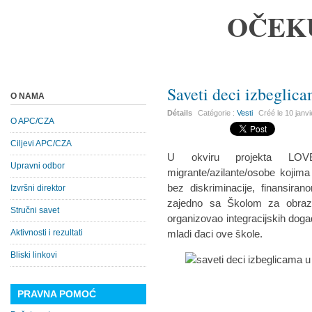
OČEK
Saveti deci izbeglic
O NAMA
Détails
Catégorie :
Vesti
Créé le
10 janv
O APC/CZA
Ciljevi APC/CZA
U okviru projekta LOV
Upravni odbor
migrante/azilante/osobe kojima 
bez diskriminacije, finansir
Izvršni direktor
zajedno sa Školom za obrazo
Stručni savet
organizovao integracijskih dog
Aktivnosti i rezultati
mladi đaci ove škole.
Bliski linkovi
PRAVNA POMOĆ