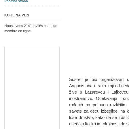
Početna strana
KO JE NA VEZI
Nous avons 2141 invités et aucun
membre en ligne
Susret je bio organizovan 
Avganistana i Iraka koji od ne
žive u Lazarevcu i Lajkovcu
inostranstvu. Očekivanja i sno
rođenih na potpuno različitim
savete za decu izbeglice, na 
loše društvo, kako da se zašti
osećaju koliko im okolnosti dozv