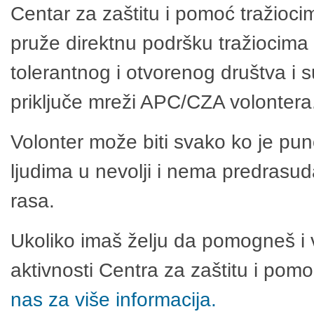
Centar za zaštitu i pomoć tražioci
pruže direktnu podršku tražiocima 
tolerantnog i otvorenog društva i 
priključe mreži APC/CZA volontera
Volonter može biti svako ko je pu
ljudima u nevolji i nema predrasuda
rasa.
Ukoliko imaš želju da pomogneš i 
aktivnosti Centra za zaštitu i po
nas za više informacija.