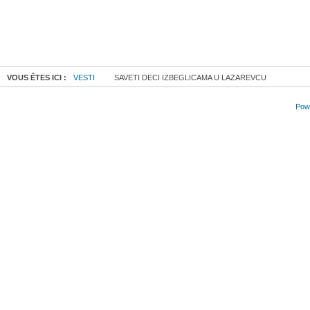
VOUS ÊTES ICI :
VESTI
SAVETI DECI IZBEGLICAMA U LAZAREVCU
Powe