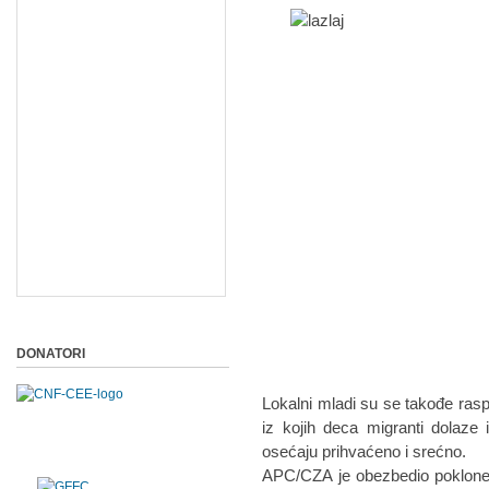
DONATORI
Lokalni mladi su se takođe raspi
iz kojih deca migranti dolaze
osećaju prihvaćeno i srećno.
APC/CZA je obezbedio poklone 