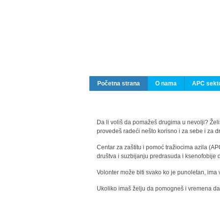
Početna strana
O nama
APC sekto
Da li voliš da pomažeš drugima u nevolji? Želiš
provedeš radeći nešto korisno i za sebe i za 
Centar za zaštitu i pomoć tražiocima azila (AP
društva i suzbijanju predrasuda i ksenofobije 
Volonter može biti svako ko je punoletan, ima 
Ukoliko imaš želju da pomogneš i vremena da s