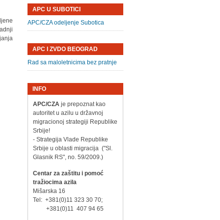
APC U SUBOTICI
ljene
APC/CZA odeljenje Subotica
radnji
janja
APC I ZVDO BEOGRAD
Rad sa maloletnicima bez pratnje
INFO
APC/CZA
je prepoznat kao
autoritet u azilu u državnoj
migracionoj strategiji Republike
Srbije!
- Strategija Vlade Republike
Srbije u oblasti migracija ("Sl.
Glasnik RS", no. 59/2009.)
Centar za zaštitu i pomoć
tražiocima azila
Mišarska 16
Tel: +381(0)11 323 30 70;
+381(0)11 407 94 65