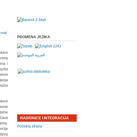
PROMENA JEZIKA
ekers
ocima
ena i
azila
alnim
tanja
nični
tokom
ravne
talne
ičava
RADIONICE I INTEGRACIJA
cama.
Početna strana
ncije
ljnoj