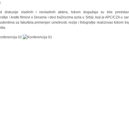
i.
d diskusije vladinih i nevladinih aktera, tokom događaja su bile predstav
rafije i kratki filmovi o ženama i deci tražiocima azila u Srbiji, koji je APC/CZA u sa
tudentima sa fakultela primenjen umetnosti, rezije i fotografije realizovao tokom tra
ekta.