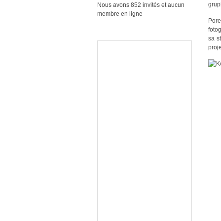
grup
Nous avons 852 invités et aucun
membre en ligne
Pore
fotog
sa s
proj