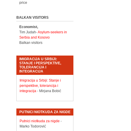
price
BALKAN VISITORS
Economist,
Tim Judah-
Asylum-seekers in
Serbia and Kosovo
Balkan visitors
IMIGRACIJA U SRBIJI:
STANJE I PERSPEKTIVE,
TOLERANCIJA I
INTEGRACIJA
Imigracija u Srbiji: Stanje i
perspektive, tolerancija i
integracija
- Mirjana Bobić
PUTNICI NIOTKUDA ZA NIGDE
Putnici niotkuda za nigde
-
Marko Todorović