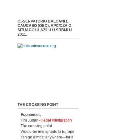
OSSERVATORIO BALCANI E
CAUCASO (OBC), APC/CZA O
SITUACIJI U AZILU U SRBIJI U
2011.
THE CROSSING POINT
Economist,
Tim Judah-
Illegal immigration
The crossing point
Would-be immigrants to Europe
can go almost anywhere—for a