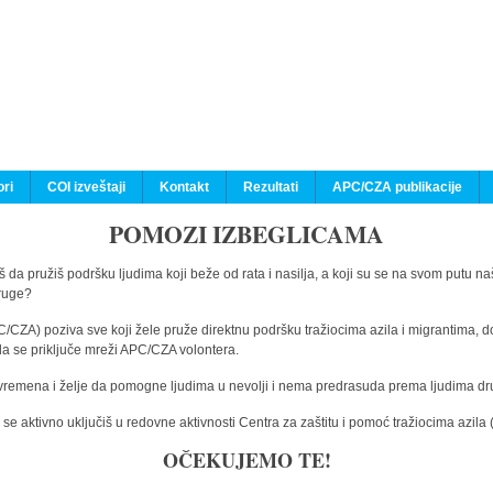
ri
COI izveštaji
Kontakt
Rezultati
APC/CZA publikacije
POMOZI IZBEGLICAMA
 da pružiš podršku ljudima koji beže od rata i nasilja, a koji su se na svom putu na
druge?
C/CZA) poziva sve koji žele pruže direktnu podršku tražiocima azila i migrantima, d
da se priključe mreži APC/CZA volontera.
vremena i želje da pomogne ljudima u nevolji i nema predrasuda prema ljudima drugi
e aktivno uključiš u redovne aktivnosti Centra za zaštitu i pomoć tražiocima azil
OČEKUJEMO TE!