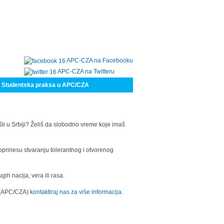
APC-CZA na Facebooku
APC-CZA na Twitteru
Studentska praksa u APC/CZA
šli u Srbiji? Želiš da slobodno vreme koje imaš
oprinesu stvaranju tolerantnog i otvorenog
h nacija, vera ili rasa.
a (APC/CZA)
kontaktiraj nas za više informacija.