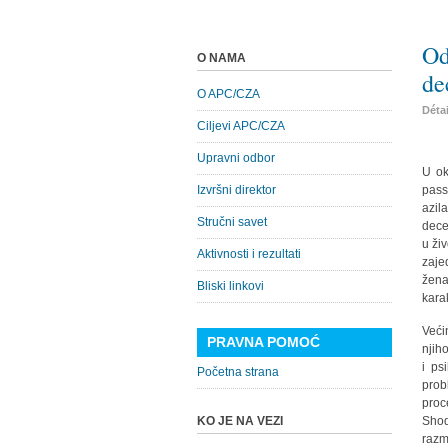
Od
O NAMA
de
O APC/CZA
Déta
Ciljevi APC/CZA
Upravni odbor
U ok
Izvršni direktor
pass
azil
Stručni savet
dece
u ži
Aktivnosti i rezultati
zaje
žena
Bliski linkovi
kara
Veći
PRAVNA POMOĆ
njih
i ps
Početna strana
prob
proc
KO JE NA VEZI
Shod
razm