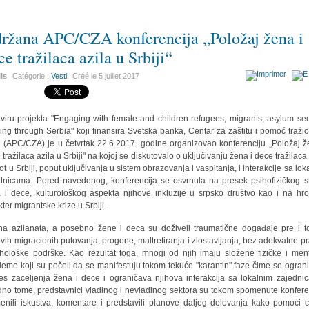
ržana APC/CZA konferencija „Položaj žena i
ce tražilaca azila u Srbiji“
ils
Catégorie :
Vesti
Créé le
5 juillet 2017
viru projekta "Engaging with female and children refugees, migrants, asylum se
ing through Serbia" koji finansira Svetska banka, Centar za zaštitu i pomoć traži
a (APC/CZA) je u četvrtak 22.6.2017. godine organizovao konferenciju „Položaj ž
 tražilaca azila u Srbiji" na kojoj se diskutovalo o uključivanju žena i dece tražilaca 
vot u Srbiji, poput uključivanja u sistem obrazovanja i vaspitanja, i interakcije sa lok
dnicama. Pored navedenog, konferencija se osvrnula na presek psihofizičkog s
 i dece, kulturološkog aspekta njihove inkluzije u srpsko društvo kao i na hro
kter migrantske krize u Srbiji.
na azilanata, a posebno žene i deca su doživeli traumatične događaje pre i 
ovih migracionih putovanja, progone, maltretiranja i zlostavljanja, bez adekvatne p
ihološke podrške. Kao rezultat toga, mnogi od njih imaju složene fizičke i men
leme koji su počeli da se manifestuju tokom tekuće "karantin" faze čime se ogran
es zaceljenja žena i dece i ograničava njihova interakcija sa lokalnim zajedni
no tome, predstavnici vladinog i nevladinog sektora su tokom spomenute konfere
enili iskustva, komentare i predstavili planove daljeg delovanja kako pomoći ci