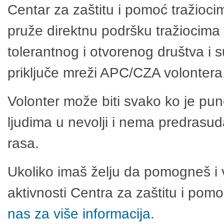
Centar za zaštitu i pomoć tražioci
pruže direktnu podršku tražiocima 
tolerantnog i otvorenog društva i 
priključe mreži APC/CZA volontera
Volonter može biti svako ko je pu
ljudima u nevolji i nema predrasuda
rasa.
Ukoliko imaš želju da pomogneš i 
aktivnosti Centra za zaštitu i po
nas za više informacija.