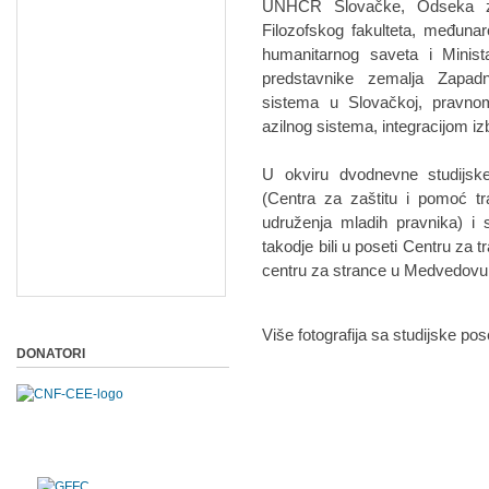
UNHCR Slovačke, Odseka za 
Filozofskog fakulteta, međunar
humanitarnog saveta i Minista
predstavnike zemalja Zapad
sistema u Slovačkoj, pravnom
azilnog sistema, integracijom iz
U okviru dvodnevne studijske 
(Centra za zaštitu i pomoć t
udruženja mladih pravnika) i
takodje bili u poseti Centru za 
centru za strance u Medvedovu
Više fotografija sa studijske p
DONATORI