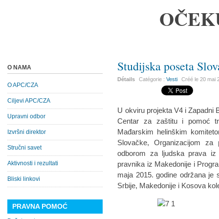
OČEK
Studijska poseta Slov
O NAMA
Détails
Catégorie :
Vesti
Créé le
20 mai 
O APC/CZA
Ciljevi APC/CZA
U okviru projekta V4 i Zapadni B
Upravni odbor
Centar za zaštitu i pomoć tr
Mađarskim helinškim komiteto
Izvršni direktor
Slovačke, Organizacijom za 
Stručni savet
odborom za ljudska prava iz
Aktivnosti i rezultati
pravnika iz Makedonije i Progr
maja 2015. godine održana je s
Bliski linkovi
Srbije, Makedonije i Kosova kol
PRAVNA POMOĆ