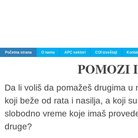
Početna strana
O nama
APC sektori
COI izveštaji
Konta
POMOZI 
Da li voliš da pomažeš drugima u n
koji beže od rata i nasilja, a koji 
slobodno vreme koje imaš provedeš
druge?