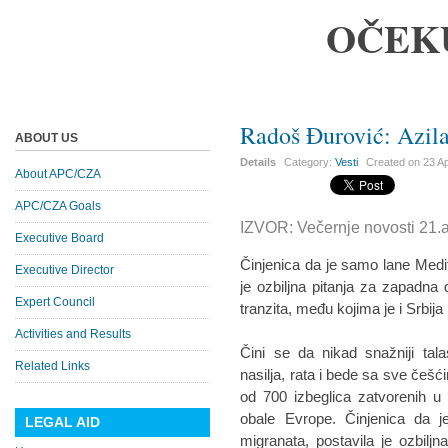
OČEK
Radoš Đurović: Azilan
ABOUT US
Details
Category:
Vesti
Created on
23 Ap
About APC/CZA
APC/CZA Goals
IZVOR: Večernje novosti 21.a
Executive Board
Činjenica da je samo lane Medit
Executive Director
je ozbiljna pitanja za zapadna dr
Expert Council
tranzita, među kojima je i Srbija
Activities and Results
Čini se da nikad snažniji ta
Related Links
nasilja, rata i bede sa sve češ
od 700 izbeglica zatvorenih u 
obale Evrope. Činjenica da j
LEGAL AID
migranata, postavila je ozbilj