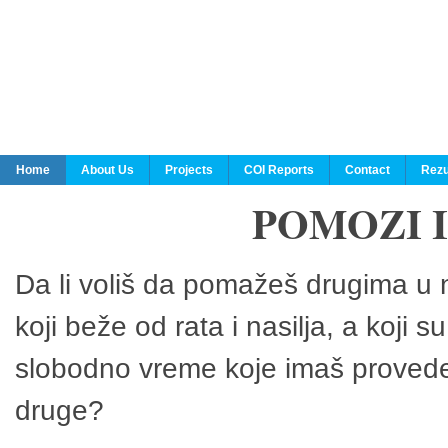
Home
About Us
Projects
COI Reports
Contact
Rezu
POMOZI 
Da li voliš da pomažeš drugima u n
koji beže od rata i nasilja, a koji 
slobodno vreme koje imaš provedeš
druge?