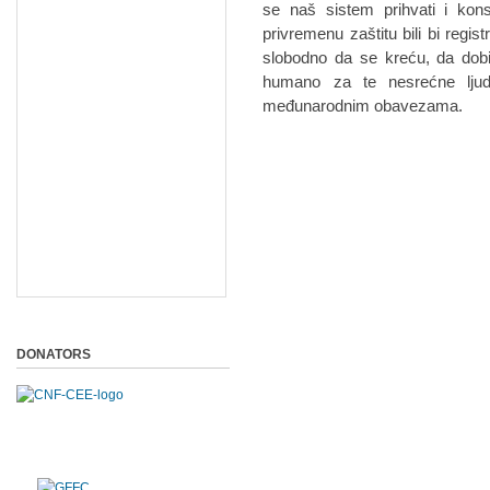
se naš sistem prihvati i konso
privremenu zaštitu bili bi regis
slobodno da se kreću, da dobij
humano za te nesrećne lju
međunarodnim obavezama.
DONATORS