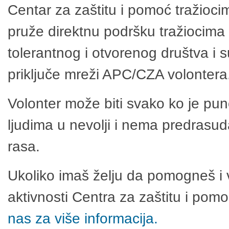
Centar za zaštitu i pomoć tražioci
pruže direktnu podršku tražiocima 
tolerantnog i otvorenog društva i 
priključe mreži APC/CZA volontera
Volonter može biti svako ko je pu
ljudima u nevolji i nema predrasuda
rasa.
Ukoliko imaš želju da pomogneš i 
aktivnosti Centra za zaštitu i po
nas za više informacija.