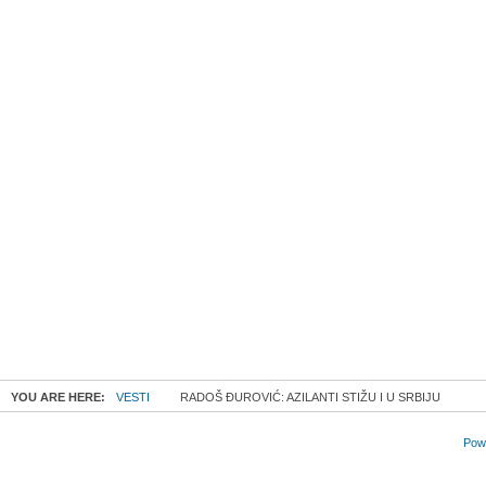
YOU ARE HERE:
VESTI
RADOŠ ĐUROVIĆ: AZILANTI STIŽU I U SRBIJU
Powe