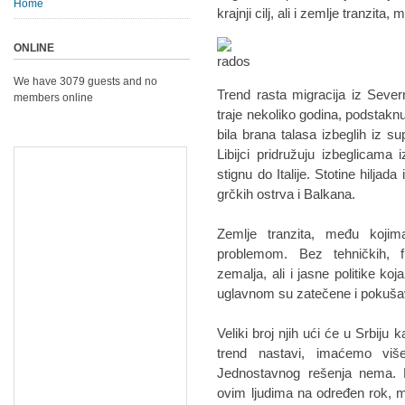
Home
krajnji cilj, ali i zemlje tranzita,
ONLINE
We have 3079 guests and no
Trend rasta migracija iz Severn
members online
traje nekoliko godina, podstaknut 
bila brana talasa izbeglih iz 
Libijci pridružuju izbeglicama
stignu do Italije. Stotine hiljad
grčkih ostrva i Balkana.
Zemlje tranzita, među koj
problemom. Bez tehničkih, fi
zemalja, ali i jasne politike ko
uglavnom su zatečene i pokušav
Veliki broj njih ući će u Srbiju
trend nastavi, imaćemo viš
Jednostavnog rešenja nema. P
ovim ljudima na određen rok, 