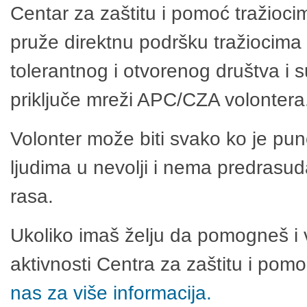
Centar za zaštitu i pomoć tražioci
pruže direktnu podršku tražiocima 
tolerantnog i otvorenog društva i 
priključe mreži APC/CZA volontera
Volonter može biti svako ko je pu
ljudima u nevolji i nema predrasuda
rasa.
Ukoliko imaš želju da pomogneš i 
aktivnosti Centra za zaštitu i po
nas za više informacija.