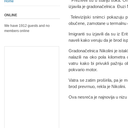
"Preživeli su u stanju šoka. Oni
Home
izjavila je gradonačelnica Đuzi N
ONLINE
Televizijski snimci pokazuju 
obučene, zamotane u termalnu 
We have 1912 guests and no
members online
Imigranti su izjavili da su iz E
naveli kako veruju da je brod ispl
Gradonačelnica Nikolini je istak
nalazili na oko pola kilometra 
vatru kako bi privukli pažnju 
pokvario motor.
Vatra se zatim proširila, pa je 
brod prevrnuo, rekla je Nikolini.
Ova nesreća je najnovija u nizu d