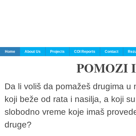
Home
About Us
Projects
COI Reports
Contact
Rezu
POMOZI 
Da li voliš da pomažeš drugima u n
koji beže od rata i nasilja, a koji 
slobodno vreme koje imaš provedeš
druge?