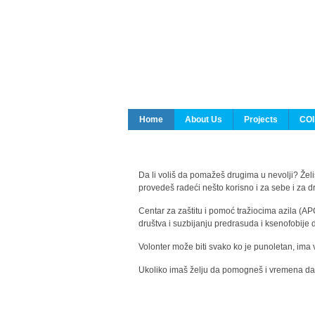
Home
About Us
Projects
COI
Da li voliš da pomažeš drugima u nevolji? Želiš
provedeš radeći nešto korisno i za sebe i za 
Centar za zaštitu i pomoć tražiocima azila (AP
društva i suzbijanju predrasuda i ksenofobije 
Volonter može biti svako ko je punoletan, ima 
Ukoliko imaš želju da pomogneš i vremena da s