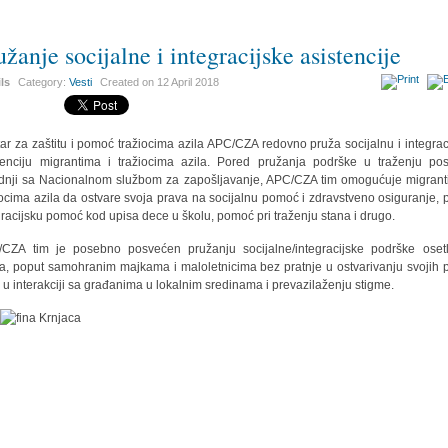
užanje socijalne i integracijske asistencije
ils
Category:
Vesti
Created on
12 April 2018
ar za zaštitu i pomoć tražiocima azila APC/CZA redovno pruža socijalnu i integrac
tenciju migrantima i tražiocima azila. Pored pružanja podrške u traženju po
dnji sa Nacionalnom službom za zapošljavanje, APC/CZA tim omogućuje migrant
iocima azila da ostvare svoja prava na socijalnu pomoć i zdravstveno osiguranje, 
gracijsku pomoć kod upisa dece u školu, pomoć pri traženju stana i drugo.
CZA tim je posebno posvećen pružanju socijalne/integracijske podrške osetl
ma, poput samohranim majkama i maloletnicima bez pratnje u ostvarivanju svojih 
i u interakciji sa građanima u lokalnim sredinama i prevazilaženju stigme.