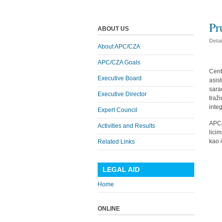
Pr
ABOUT US
Deta
About APC/CZA
APC/CZA Goals
Cent
Executive Board
asis
sara
Executive Director
traž
inte
Expert Council
APC/
Activities and Results
lici
kao 
Related Links
LEGAL AID
Home
ONLINE