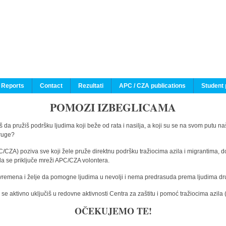
 Reports
Contact
Rezultati
APC / CZA publications
Student 
POMOZI IZBEGLICAMA
 da pružiš podršku ljudima koji beže od rata i nasilja, a koji su se na svom putu na
druge?
C/CZA) poziva sve koji žele pruže direktnu podršku tražiocima azila i migrantima, d
da se priključe mreži APC/CZA volontera.
vremena i želje da pomogne ljudima u nevolji i nema predrasuda prema ljudima drugi
e aktivno uključiš u redovne aktivnosti Centra za zaštitu i pomoć tražiocima azil
OČEKUJEMO TE!