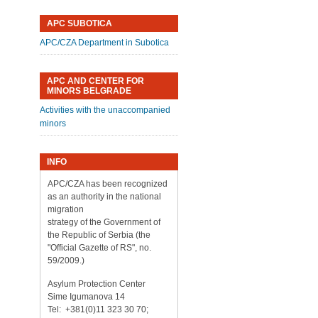
APC SUBOTICA
APC/CZA Department in Subotica
APC AND CENTER FOR
MINORS BELGRADE
Activities with the unaccompanied
minors
INFO
APC/CZA has been recognized
as an authority in the national
migration
strategy of the Government of
the Republic of Serbia (the
"Official Gazette of RS", no.
59/2009.)
Asylum Protection Center
Sime Igumanova 14
Tel: +381(0)11 323 30 70;