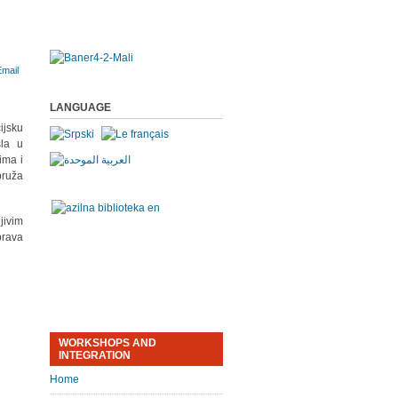
LANGUAGE
ijsku
sla u
ima i
pruža
jivim
prava
WORKSHOPS AND
INTEGRATION
Home