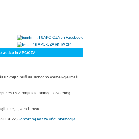
APC-CZA on Facebook
APC-CZA on Twitter
practice in APC/CZA
šli u Srbiji? Želiš da slobodno vreme koje imaš
oprinesu stvaranju tolerantnog i otvorenog
h nacija, vera ili rasa.
a (APC/CZA)
kontaktiraj nas za više informacija.