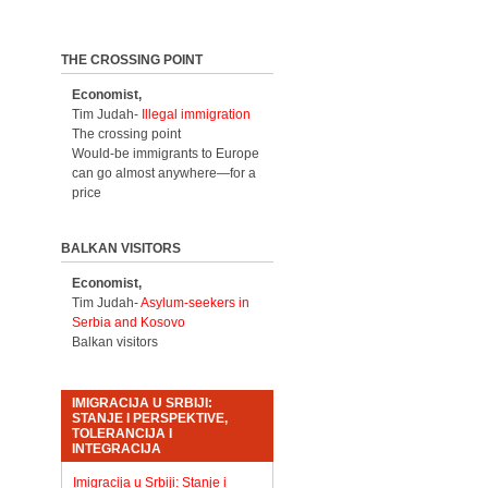
THE CROSSING POINT
Economist,
Tim Judah-
Illegal immigration
The crossing point
Would-be immigrants to Europe
can go almost anywhere—for a
price
BALKAN VISITORS
Economist,
Tim Judah-
Asylum-seekers in
Serbia and Kosovo
Balkan visitors
IMIGRACIJA U SRBIJI:
STANJE I PERSPEKTIVE,
TOLERANCIJA I
INTEGRACIJA
Imigracija u Srbiji: Stanje i