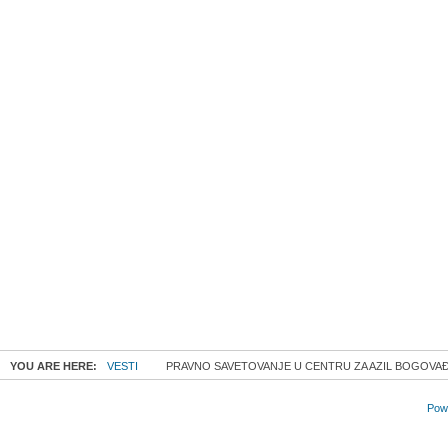
YOU ARE HERE:
VESTI
PRAVNO SAVETOVANJE U CENTRU ZA AZIL BOGOVA
Powe