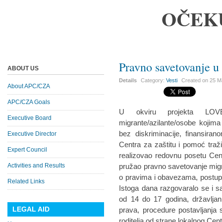
OČEK
Pravno savetovanje u
ABOUT US
Details
Category:
Vesti
Created on
25 M
About APC/CZA
APC/CZA Goals
U okviru projekta LOV
Executive Board
migrante/azilante/osobe kojima 
bez diskriminacije, finansira
Executive Director
Centra za zaštitu i pomoć tra
Expert Council
realizovao redovnu posetu Cent
Activities and Results
pružao pravno savetovanje migra
o pravima i obavezama, postupku
Related Links
Istoga dana razgovaralo se i sa
od 14 do 17 godina, državlja
LEGAL AID
prava, procedure postavljanja s
roditelja od strane lokalnog Cent