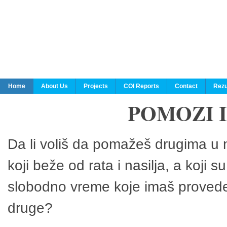
Home
About Us
Projects
COI Reports
Contact
Rezu
POMOZI 
Da li voliš da pomažeš drugima u n
koji beže od rata i nasilja, a koji 
slobodno vreme koje imaš provedeš
druge?