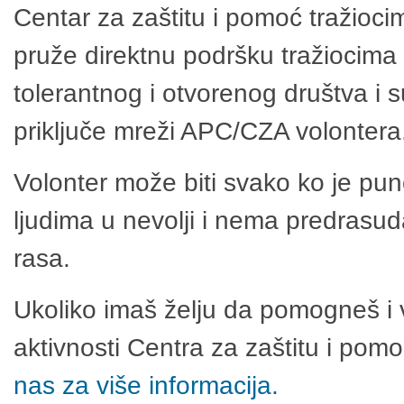
Centar za zaštitu i pomoć tražioci
pruže direktnu podršku tražiocima 
tolerantnog i otvorenog društva i 
priključe mreži APC/CZA volontera
Volonter može biti svako ko je pu
ljudima u nevolji i nema predrasuda
rasa.
Ukoliko imaš želju da pomogneš i 
aktivnosti Centra za zaštitu i po
nas za više informacija.