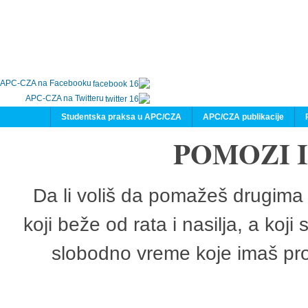
APC-CZA na Facebooku
APC-CZA na Twitteru
Studentska praksa u APC/CZA
APC/CZA publikacije
POMOZI 
Da li voliš da pomažeš drugima 
koji beže od rata i nasilja, a koji
slobodno vreme koje imaš pro