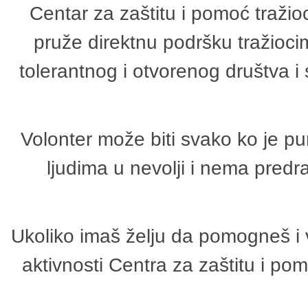
Centar za zaštitu i pomoć tražio
pruže direktnu podršku tražioci
tolerantnog i otvorenog društva i
Volonter može biti svako ko je p
ljudima u nevolji i nema predr
Ukoliko imaš želju da pomogneš i 
aktivnosti Centra za zaštitu i p