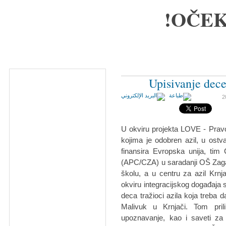
OČEK
Upisivanje dec
U okviru projekta LOVE - Pravo
kojima je odobren azil, u ostva
finansira Evropska unija, tim
(APC/CZA) u saradanji OŠ Zaga M
školu, a u centru za azil Krn
okviru integracijskog događaja sp
deca tražioci azila koja treb
Malivuk u Krnjači. Tom pril
upoznavanje, kao i saveti za 