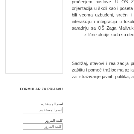
praćenjem nastave. U OŠ Za
orijentacija u školi kao i poseta 
bili veoma uzbuđeni, srećni i
interakciju i integraciju u l
saradnju sa OŠ Zaga Malivuk i
slične akcije kada su dec
Sadržaj, stavovi i realizacija 
zaštitu i pomoć tražiocima azi
za istraživanje javnih politika,
FORMULAR ZA PRIJAVU
اسم المستخدم
كلمة المرور