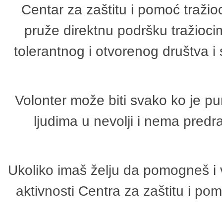
Centar za zaštitu i pomoć tražio
pruže direktnu podršku tražioci
tolerantnog i otvorenog društva i
Volonter može biti svako ko je p
ljudima u nevolji i nema predr
Ukoliko imaš želju da pomogneš i 
aktivnosti Centra za zaštitu i p