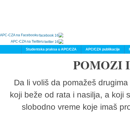
APC-CZA na Facebooku
APC-CZA na Twitteru
Studentska praksa u APC/CZA
APC/CZA publikacije
POMOZI 
Da li voliš da pomažeš drugima 
koji beže od rata i nasilja, a koji
slobodno vreme koje imaš pro