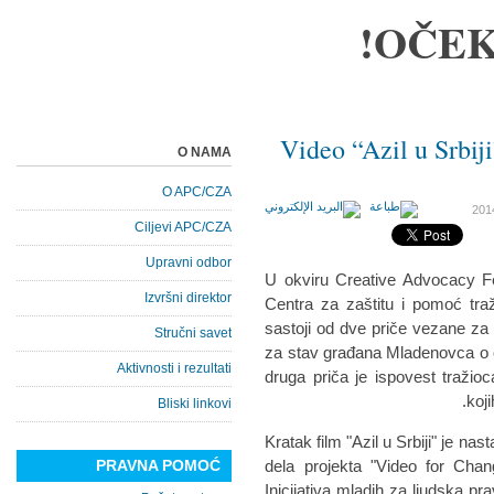
OČEK
Video “Azil u Srbiji
O NAMA
O APC/CZA
Ciljevi APC/CZA
Upravni odbor
U okviru Creative Advocacy Fe
Izvršni direktor
Centra za zaštitu i pomoć traž
sastoji od dve priče vezane za t
Stručni savet
za stav građana Mladenovca o o
Aktivnosti i rezultati
druga priča je ispovest tražioc
koji
Bliski linkovi
Kratak film "Azil u Srbiji" je n
PRAVNA POMOĆ
dela projekta "Video for Chan
Inicijativa mladih za ljudska p