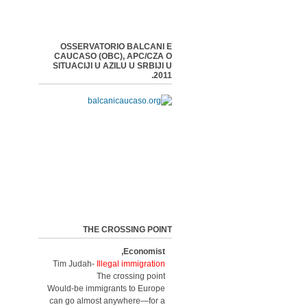
OSSERVATORIO BALCANI E
CAUCASO (OBC), APC/CZA O
SITUACIJI U AZILU U SRBIJI U
2011.
THE CROSSING POINT
Economist,
Tim Judah-
Illegal immigration
The crossing point
Would-be immigrants to Europe
can go almost anywhere—for a