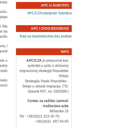
nike.
APC U SUBOTICI
kuću.
APC/CZA odeljenje Subotica
jega.
 išta
APC I ZVDO BEOGRAD
je da
Rad sa maloletnicima bez pratnje
riše.
ra, i
asti.
INFO
ide u
APC/CZA
je prepoznat kao
ednji
autoritet u azilu u državnoj
ekli.
migracionoj strategiji Republike
Srbije!
 neko
- Strategija Vlade Republike
oći...
Srbije u oblasti migracija ("Sl.
Glasnik RS", no. 59/2009.)
Centar za zaštitu i pomoć
tražiocima azila
Mišarska 16
Tel: +381(0)11 323 30 70;
+381(0)11 407 94 65