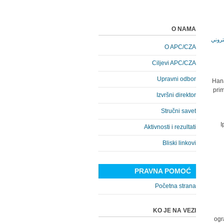
O NAMA
O APC/CZA
Ciljevi APC/CZA
Upravni odbor
Hana
prim
Izvršni direktor
Stručni savet
I
Aktivnosti i rezultati
Bliski linkovi
PRAVNA POMOĆ
Početna strana
KO JE NA VEZI
ogr