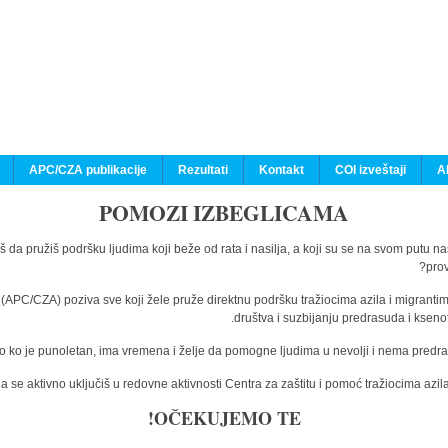
APC/CZA publikacije
Rezultati
Kontakt
COI izveštaji
A
POMOZI IZBEGLICAMA
š da pružiš podršku ljudima koji beže od rata i nasilja, a koji su se na svom putu n
prov
a (APC/CZA) poziva sve koji žele pruže direktnu podršku tražiocima azila i migranti
društva i suzbijanju predrasuda i kseno
o ko je punoletan, ima vremena i želje da pomogne ljudima u nevolji i nema predras
 se aktivno uključiš u redovne aktivnosti Centra za zaštitu i pomoć tražiocima az
OČEKUJEMO TE!