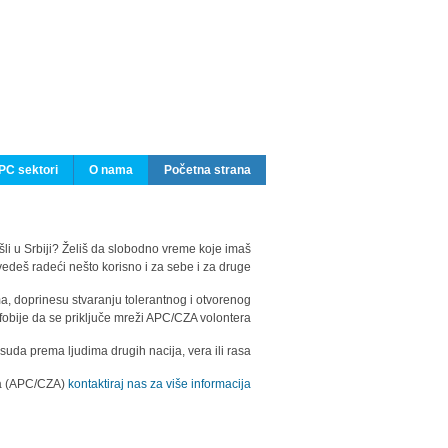
PC sektori
O nama
Početna strana
ašli u Srbiji? Želiš da slobodno vreme koje imaš
edeš radeći nešto korisno i za sebe i za druge?
ma, doprinesu stvaranju tolerantnog i otvorenog
fobije da se priključe mreži APC/CZA volontera.
uda prema ljudima drugih nacija, vera ili rasa.
ila (APC/CZA)
kontaktiraj nas za više informacija.