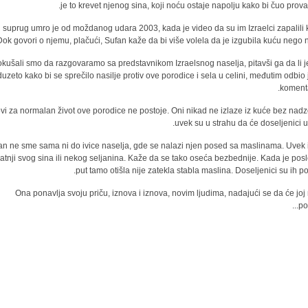
je to krevet njenog sina, koji noću ostaje napolju kako bi čuo proval
 suprug umro je od moždanog udara 2003, kada je video da su im Izraelci zapalili 
ok govori o njemu, plačući, Sufan kaže da bi više volela da je izgubila kuću nego n
kušali smo da razgovaramo sa predstavnikom Izraelsnog naselja, pitavši ga da li je
uzeto kako bi se sprečilo nasilje protiv ove porodice i sela u celini, međutim odbio 
komenta
vi za normalan život ove porodice ne postoje. Oni nikad ne izlaze iz kuće bez nadzo
uvek su u strahu da će doseljenici up
an ne sme sama ni do ivice naselja, gde se nalazi njen posed sa maslinama. Uvek 
atnji svog sina ili nekog seljanina. Kaže da se tako oseća bezbednije. Kada je posl
put tamo otišla nije zatekla stabla maslina. Doseljenici su ih pos
Ona ponavlja svoju priču, iznova i iznova, novim ljudima, nadajući se da će joj
pom