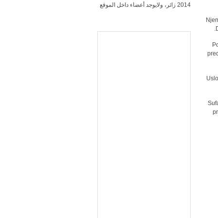
2014 زائر، ولايوجد أعضاء داخل الموقع
Njen
D
Po
pred
Uslo
Suf
pr