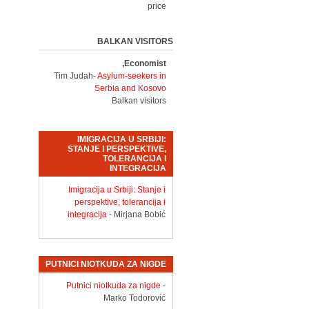
price
BALKAN VISITORS
Economist,
Tim Judah-
Asylum-seekers in
Serbia and Kosovo
Balkan visitors
IMIGRACIJA U SRBIJI:
STANJE I PERSPEKTIVE,
TOLERANCIJA I
INTEGRACIJA
Imigracija u Srbiji: Stanje i
perspektive, tolerancija i
integracija
- Mirjana Bobić
PUTNICI NIOTKUDA ZA NIGDE
Putnici niotkuda za nigde
-
Marko Todorović