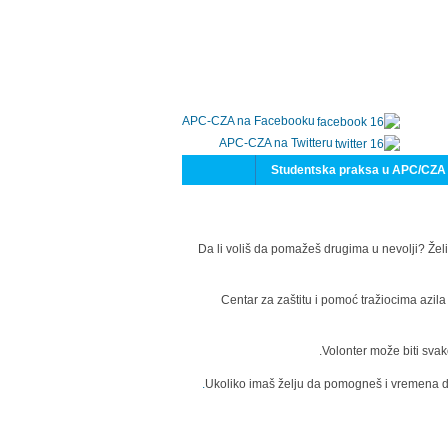
APC-CZA na Facebooku
APC-CZA na Twitteru
Studentska praksa u APC/CZA
Da li voliš da pomažeš drugima u nevolji? Želi
Centar za zaštitu i pomoć tražiocima azil
Volonter može biti svak
Ukoliko imaš želju da pomogneš i vremena da