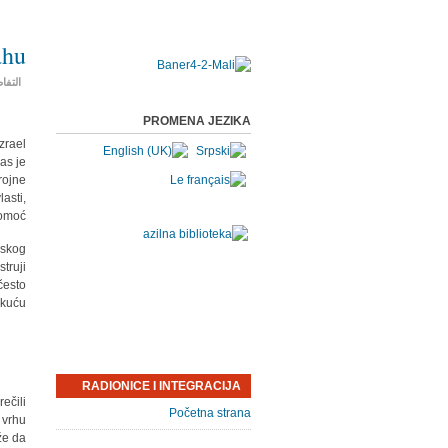
ahu
التفا
PROMENA JEZIKA
zrael.
as je
rojne
asti,
omoć.
lskog
truji
često
kuću.
RADIONICE I INTEGRACIJA
ečili
Početna strana
 vrhu
že da