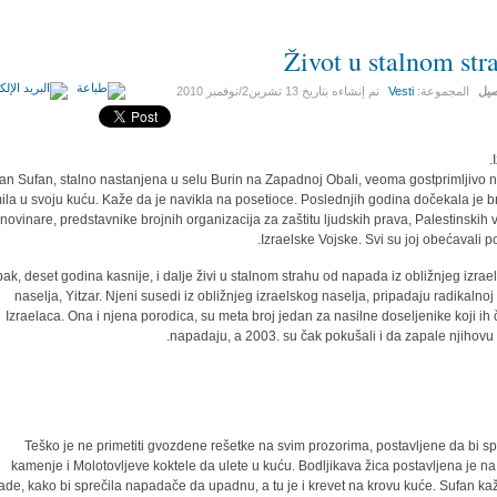
Život u stalnom str
صيل
المجموعة:
Vesti
تم إنشاءه بتاريخ
13 تشرين2/نوفمبر 2010
I
n Sufan, stalno nastanjena u selu Burin na Zapadnoj Obali, veoma gostprimljivo n
ila u svoju kuću. Kaže da je navikla na posetioce. Poslednjih godina dočekala je b
novinare, predstavnike brojnih organizacija za zaštitu ljudskih prava, Palestinskih vl
Izraelske Vojske. Svi su joj obećavali p
pak, deset godina kasnije, i dalje živi u stalnom strahu od napada iz obližnjeg izrae
naselja, Yitzar. Njeni susedi iz obližnjeg izraelskog naselja, pripadaju radikalnoj s
Izraelaca. Ona i njena porodica, su meta broj jedan za nasilne doseljenike koji ih 
napadaju, a 2003. su čak pokušali i da zapale njihovu 
Teško je ne primetiti gvozdene rešetke na svim prozorima, postavljene da bi spr
kamenje i Molotovljeve koktele da ulete u kuću. Bodljikava žica postavljena je na
ade, kako bi sprečila napadače da upadnu, a tu je i krevet na krovu kuće. Sufan ka