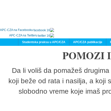
APC-CZA na Facebooku
APC-CZA na Twitteru
Studentska praksa u APC/CZA
APC/CZA publikacije
POMOZI 
Da li voliš da pomažeš drugima 
koji beže od rata i nasilja, a koji
slobodno vreme koje imaš pro