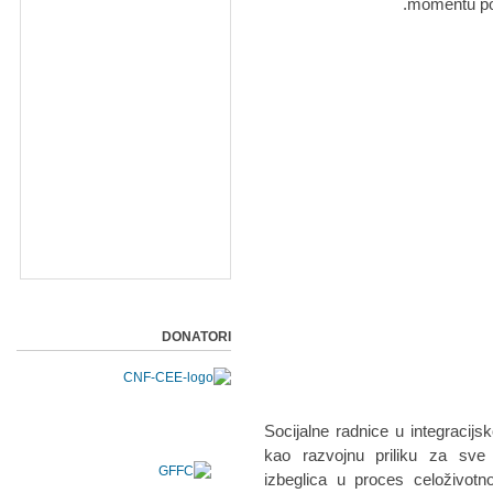
momentu pot
DONATORI
Socijalne radnice u integraci
kao razvojnu priliku za sve 
izbeglica u proces celoživotn