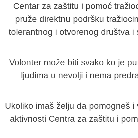
Centar za zaštitu i pomoć tražio
pruže direktnu podršku tražioci
tolerantnog i otvorenog društva i
Volonter može biti svako ko je p
ljudima u nevolji i nema predr
Ukoliko imaš želju da pomogneš i 
aktivnosti Centra za zaštitu i p