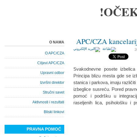
OČEK
APC/CZA kancelarija
O NAMA
O APC/CZA
Ciljevi APC/CZA
Svakodnevne posete izbelica n
Upravni odbor
Principa blizu mesta gde se iz
stanica i parkova, imaju različi
Izvršni direktor
izbeglice susreću. Pored pravn
Stručni savet
pomoć i podršku u integracij
Aktivnosti i rezultati
raseljenih lica, psihološku i 
Bliski linkovi
PRAVNA POMOĆ