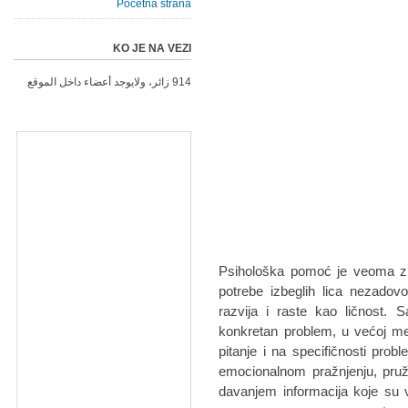
Početna strana
KO JE NA VEZI
914 زائر، ولايوجد أعضاء داخل الموقع
Psihološka pomoć je veoma z
potrebe izbeglih lica nezadov
razvija i raste kao ličnost.
konkretan problem, u većoj mer
pitanje i na specifičnosti pro
emocionalnom pražnjenju, pruž
davanjem informacija koje su