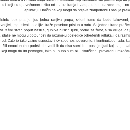
icu,i koji su upovećanom riziku od maltretiranja i zloupotrebe, ukazano im je n
aplikaciju i način na koji mogu da prijave zloupotrebu i nasilje preko 
letnici bez pratnje, jos jedna ranjiva grupa, skloni tome da budu lakoverni, 
verljivi, impulsivni i osetljivi, traže poseban pristup u radu. Sa jedne strane prežive
a teške stvari poput nasilja, gubitka bliskih ljudi, borbe za život, a sa druge idal
, idalje ne mogu u potpunosti da razumeju posledice određenih odluka, i da razmiš
red. Zato je jako važno uspostaviti čvrst odnos, poverenje, i kontinuitet u radu, ka
ružili emocionalnu podršku i uverili ih da nisu sami i da postoje ljudi kojima je sta
 i koji mogu da im pomognu, iako su puno puta bili iskorišćeni, prevareni i razočar