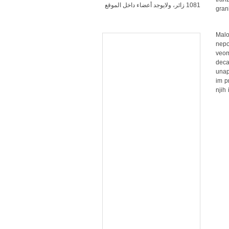
1081 زائر، ولايوجد أعضاء داخل الموقع
gran
Malo
nepo
veom
deca
unap
im p
njih