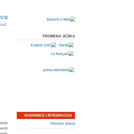
vcu
التفا
PROMENA JEZIKA
RADIONICE I INTEGRACIJA
acije
Početna strana
 ovom
pređu