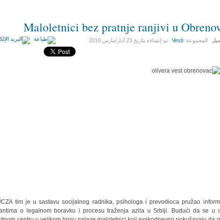
Maloletnici bez pratnje ranjivi u Obreno
صيل
المجموعة:
Vesti
تم إنشاءه بتاريخ
23 آذار/مارس 2018
CZA tim je u sastavu socijalnog radnika, psihologa i prevodioca pružao inform
antima o legalnom boravku i procesu traženja azila u Srbiji. Budući da se u
zitnom centru u velikom broju nalaze maloletnici koji svakodnevno pokušavaju da 