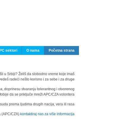
PC sektori
O nama
Početna strana
ašli u Srbiji? Želiš da slobodno vreme koje imaš
edeš radeći nešto korisno i za sebe i za druge?
ma, doprinesu stvaranju tolerantnog i otvorenog
fobije da se priključe mreži APC/CZA volontera.
uda prema ljudima drugih nacija, vera ili rasa.
ila (APC/CZA)
kontaktiraj nas za više informacija.