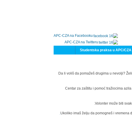
APC-CZA na Facebooku
APC-CZA na Twitteru
Studentska praksa u APC/CZA
Da li voliš da pomažeš drugima u nevolji? Želi
Centar za zaštitu i pomoć tražiocima azil
Volonter može biti svak
Ukoliko imaš želju da pomogneš i vremena da