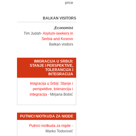
price
BALKAN VISITORS
Economist,
Tim Judah-
Asylum-seekers in
Serbia and Kosovo
Balkan visitors
IMIGRACIJA U SRBIJI:
STANJE I PERSPEKTIVE,
TOLERANCIJA I
INTEGRACIJA
Imigracija u Srbiji: Stanje i
perspektive, tolerancija i
integracija
- Mirjana Bobić
PUTNICI NIOTKUDA ZA NIGDE
Putnici niotkuda za nigde
-
Marko Todorović