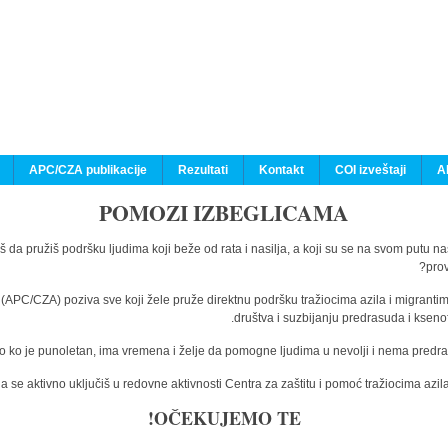
APC/CZA publikacije
Rezultati
Kontakt
COI izveštaji
A
POMOZI IZBEGLICAMA
š da pružiš podršku ljudima koji beže od rata i nasilja, a koji su se na svom putu n
prov
a (APC/CZA) poziva sve koji žele pruže direktnu podršku tražiocima azila i migranti
društva i suzbijanju predrasuda i kseno
o ko je punoletan, ima vremena i želje da pomogne ljudima u nevolji i nema predras
 se aktivno uključiš u redovne aktivnosti Centra za zaštitu i pomoć tražiocima az
OČEKUJEMO TE!