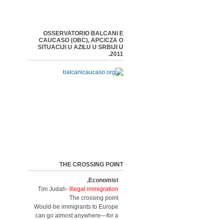
OSSERVATORIO BALCANI E
CAUCASO (OBC), APC/CZA O
SITUACIJI U AZILU U SRBIJI U
2011.
THE CROSSING POINT
Economist,
Tim Judah-
Illegal immigration
The crossing point
Would-be immigrants to Europe
can go almost anywhere—for a