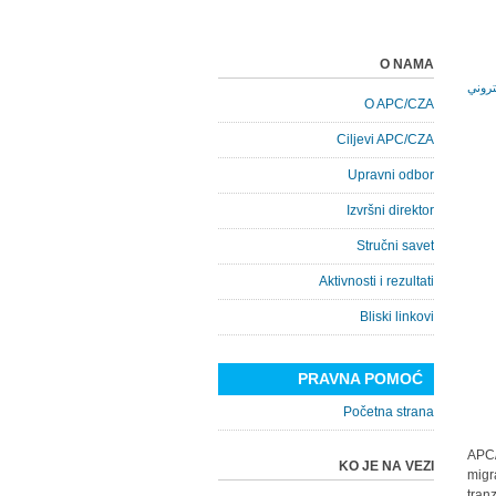
O NAMA
O APC/CZA
Ciljevi APC/CZA
Upravni odbor
Izvršni direktor
Stručni savet
Aktivnosti i rezultati
Bliski linkovi
PRAVNA POMOĆ
Početna strana
APC/
KO JE NA VEZI
migr
tran