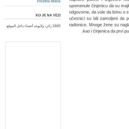
Početna strana
spomenule činjenicu da su maj
odgovorne, da vole da brinu o svo
KO JE NA VEZI
učesnici su bili zamoljeni da 
radionice. Mnoge žene su naglas
1860 زائر، ولايوجد أعضاء داخل الموقع
kao i činjenica da prvi pu