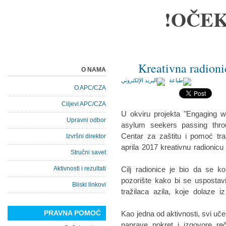
OČEK
Kreativna radioni
O NAMA
O APC/CZA
Ciljevi APC/CZA
U okviru projekta "Engaging w
Upravni odbor
asylum seekers passing throu
Centar za zaštitu i pomoć tra
Izvršni direktor
aprila 2017 kreativnu radionicu 
Stručni savet
Aktivnosti i rezultati
Cilj radionice je bio da se ko
pozorište kako bi se uspostav
Bliski linkovi
tražilaca azila, koje dolaze iz
PRAVNA POMOĆ
Kao jedna od aktivnosti, svi uče
naprave pokret i izgovore reč