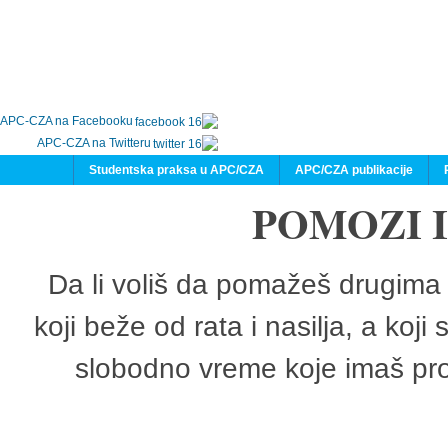
APC-CZA na Facebooku
APC-CZA na Twitteru
Studentska praksa u APC/CZA
APC/CZA publikacije
POMOZI 
Da li voliš da pomažeš drugima 
koji beže od rata i nasilja, a koji
slobodno vreme koje imaš pro