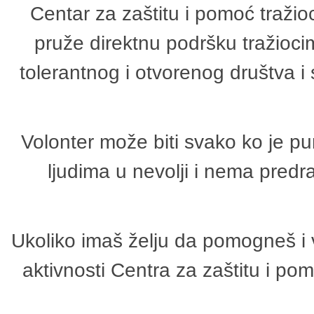
Centar za zaštitu i pomoć tražio
pruže direktnu podršku tražioci
tolerantnog i otvorenog društva i
Volonter može biti svako ko je p
ljudima u nevolji i nema predr
Ukoliko imaš želju da pomogneš i 
aktivnosti Centra za zaštitu i p